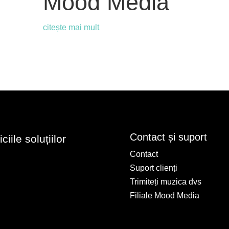
Mood Media
citește mai mult
Contact și suport
iile soluțiilor
Contact
Suport clienți
Trimiteți muzica dvs
Filiale Mood Media