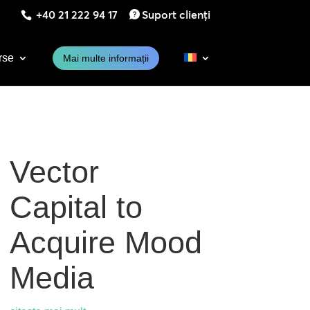
+40 21 222 94 17
Suport clienți
rse
Mai multe informații
Vector
Capital to
Acquire Mood
Media