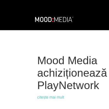
Mood Media
achiziționează
PlayNetwork
citește mai mult