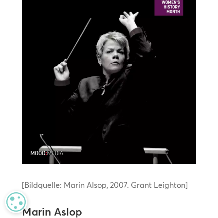
[Bildquelle: Marin Alsop, 2007. Grant Leighton]
MANAGE PRIVACY
Marin Aslop