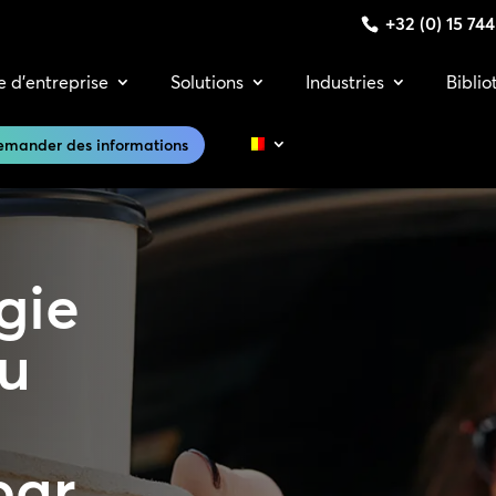
+32 (0) 15 74
e d’entreprise
Solutions
Industries
Bibli
emander des informations
gie
au
par