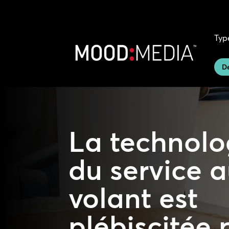
Typ
D
La technolo
du service 
volant est
plébiscitée 