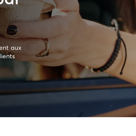
tent aux
lients