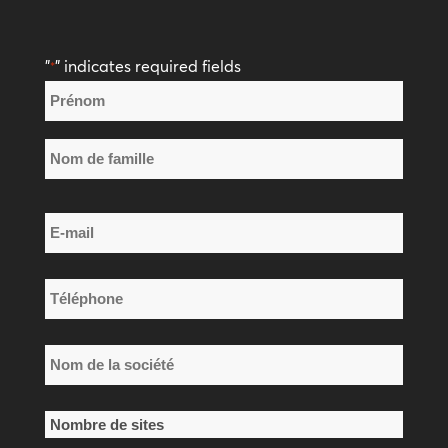
"
" indicates required fields
*
Nom
*
Prénom
Nom
E-
de
mail
famille
*
Téléphone
*
Nom
de
la
Nombre
société