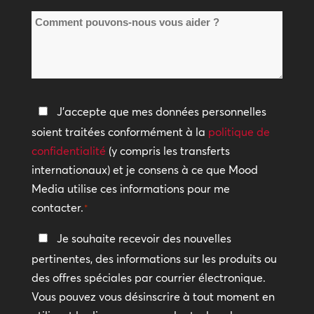
de
*
Comment
sites
pouvons-
*
nous
vous
aider
Politique
J'accepte que mes données personnelles
?
de
soient traitées conformément à la
politique de
confidentialité
confidentialité
(y compris les transferts
internationaux) et je consens à ce que Mood
*
Media utilise ces informations pour me
contacter.
*
Restez
Je souhaite recevoir des nouvelles
en
pertinentes, des informations sur les produits ou
contact
des offres spéciales par courrier électronique.
Vous pouvez vous désinscrire à tout moment en