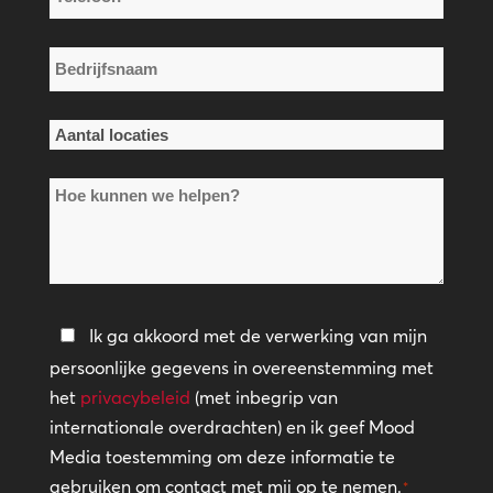
*
Bedrijfsnaam
*
Aantal
locaties
Hoe
*
kunnen
we
helpen?
Privacybeleid
Ik ga akkoord met de verwerking van mijn
persoonlijke gegevens in overeenstemming met
*
het
privacybeleid
(met inbegrip van
internationale overdrachten) en ik geef Mood
Media toestemming om deze informatie te
gebruiken om contact met mij op te nemen.
*