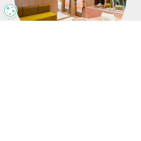
MANAGE PRIVACY
Résultats
Grâce à son partenariat avec Mood MediaHOFF
a redéfini son expérience en magasin. Un
programme musical personnalisé et un
affichage dynamique dynamique mettent en
valeur l’identité créative de la marque, tandis
que la plateforme Harmony rationalise la
gestion du contenu. Des installations
audiovisuelles de haute qualité créent un