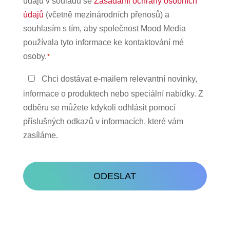
údajů v souladu se
Zásadami ochrany osobních
osobních
údajů
(včetně mezinárodních přenosů) a
údajů
souhlasím s tím, aby společnost Mood Media
*
používala tyto informace ke kontaktování mé
osoby.
*
Zůstaňte
Chci dostávat e-mailem relevantní novinky,
v
informace o produktech nebo speciální nabídky. Z
kontaktu
odběru se můžete kdykoli odhlásit pomocí
příslušných odkazů v informacích, které vám
zasíláme.
CAPTCHA