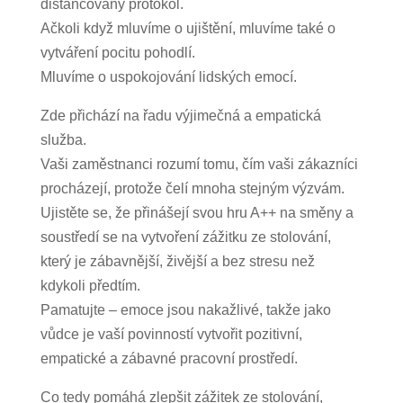
distancovaný protokol.
Ačkoli když mluvíme o ujištění, mluvíme také o
vytváření pocitu pohodlí.
Mluvíme o uspokojování lidských emocí.
Zde přichází na řadu výjimečná a empatická
služba.
Vaši zaměstnanci rozumí tomu, čím vaši zákazníci
procházejí, protože čelí mnoha stejným výzvám.
Ujistěte se, že přinášejí svou hru A++ na směny a
soustředí se na vytvoření zážitku ze stolování,
který je zábavnější, živější a bez stresu než
kdykoli předtím.
Pamatujte – emoce jsou nakažlivé, takže jako
vůdce je vaší povinností vytvořit pozitivní,
empatické a zábavné pracovní prostředí.
Co tedy pomáhá zlepšit zážitek ze stolování,