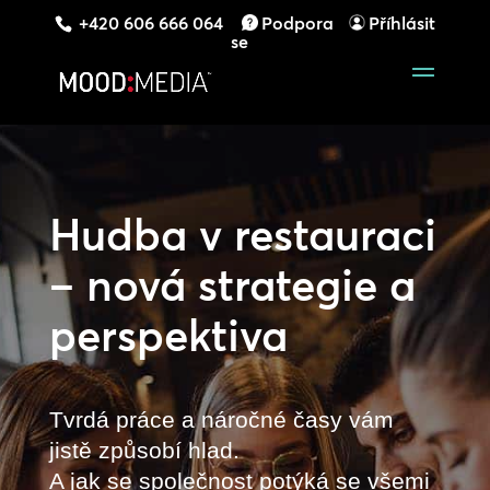
+420 606 666 064
Podpora
Příhlásit
se
Hudba v restauraci
– nová strategie a
perspektiva
Tvrdá práce a náročné časy vám
jistě způsobí hlad.
A jak se společnost potýká se všemi