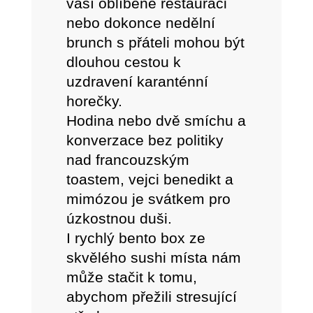
vaší oblíbené restauraci
nebo dokonce nedělní
brunch s přáteli mohou být
dlouhou cestou k
uzdravení karanténní
horečky.
Hodina nebo dvě smíchu a
konverzace bez politiky
nad francouzským
toastem, vejci benedikt a
mimózou je svátkem pro
úzkostnou duši.
I rychlý bento box ze
skvělého sushi místa nám
může stačit k tomu,
abychom přežili stresující