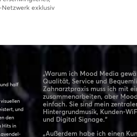
-Netzwerk exklusiv
„Warum ich Mood Media gewähl
Qualität, Service und Bequemli
und half
Zahnarztpraxis muss ich mit ei
zusammenarbeiten, aber Mood
 visuellen
einfach. Sie sind mein zentrale
istert, und
Hintergrundmusik, Kunden-WiF
ben den
und Digital Signage.“
 Hits in
„Außerdem habe ich einen Kund
Lavendel-