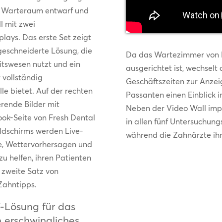
en Warteraum entwarf und
l mit zwei
lays. Das erste Set zeigt
geschneiderte Lösung, die
Da das Wartezimmer von F
tswesen nutzt und ein
ausgerichtet ist, wechselt
 vollständig
Geschäftszeiten zur Anze
e bietet. Auf der rechten
Passanten einen Einblick i
rende Bilder mit
Neben der Video Wall imp
ook-Seite von Fresh Dental
in allen fünf Untersuchun
ildschirms werden Live-
während die Zahnärzte ihre
se, Wettervorhersagen und
u helfen, ihren Patienten
r zweite Satz von
Zahntipps.
-Lösung für das
 erschwingliches,