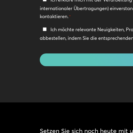
internationaler Übertragungen) einversta
*
kontaktieren.
*
In
Ich möchte relevante Neuigkeiten, Pr
Kontakt
abbestellen, indem Sie die entsprechenden 
bleiben
CAPTCHA
Setzen Sie sich noch heute mit u