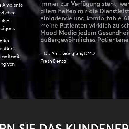
immer zur Verfügung steht, wen
s Ambiente
allem helfen mir die Dienstle
tzlichen
einladende und komfortable At
Likes
meine Patienten wirklich zu sc
eigern.
Mood Media jedem Gesundheitsd
außergewöhnliches Patientener
Media
 äußerst
– Dr. Amit Ganglani, DMD
m weltweit
Fresh Dental
ung von
ERN SIE DAS KUNDENER