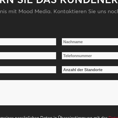
nis mit Mood Media. Kontaktieren Sie uns noc
Nachname
Telefonnummer
*
Anzahl
der
Standorte
*
g meiner persönlichen Daten in Übereinstimmung mit der
Date