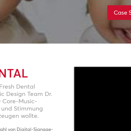
Case 
NTAL
 Fresh Dental
ic Design Team Dr.
0 Core-Music-
e und Stimmung
rzeugen wollte.
zahl von Digital-Signage-