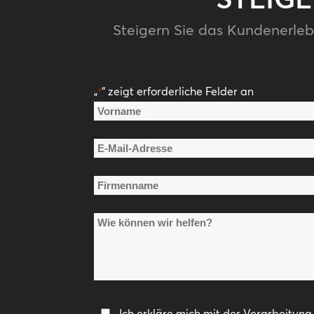
Steigern Sie das Kundenerleb
„
“ zeigt erforderliche Felder an
*
Name
*
Vorname
E-
Mail-
Firmenname
Adresse
*
*
Wie
können
wir
helfen?
Datenschutzerklärung
Ich erkläre mich mit der Verarbeitun