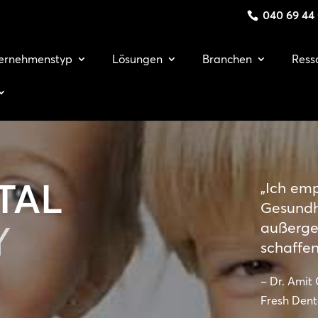
040 69 44
ernehmenstyp
Lösungen
Branchen
Ress
TAL
„Ich em
Gesundhe
Y
außerge
schaffe
– Dr. Amit
Fresh Dent