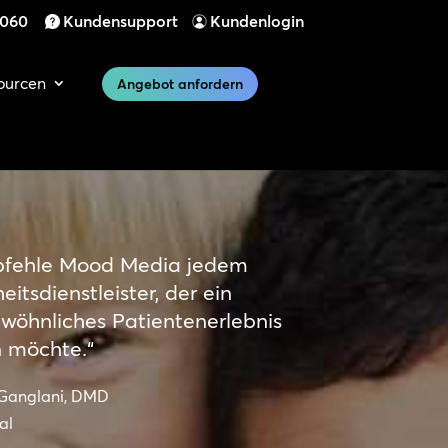
 060
Kundensupport
Kundenlogin
ourcen
Angebot anfordern
pfehle Mood Media jedem
itsdienstleister, der ein
wöhnliches Patientenerlebnis
n möchte.“
 Ganglani, DMD
al