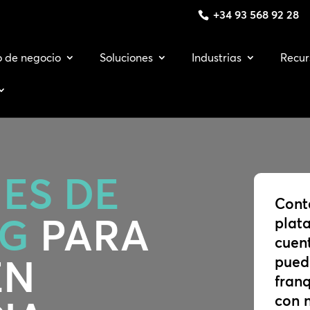
+34 93 568 92 28
o de negocio
Soluciones
Industrias
Recur
ES DE
Cont
NG
PARA
plata
cuen
EN
pued
fran
con 