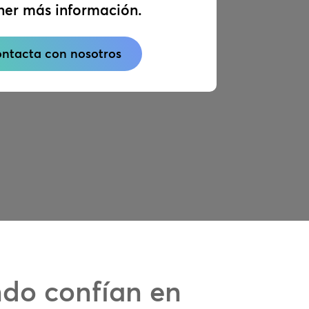
ner más información.
ntacta con nosotros
ndo confían en