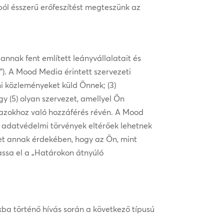
ól ésszerű erőfeszítést megteszünk az
annak fent említett leányvállalatait és
”). A Mood Media érintett szervezeti
i közleményeket küld Önnek; (3)
gy (5) olyan szervezet, amellyel Ön
 azokhoz való hozzáférés révén. A Mood
 adatvédelmi törvények eltérőek lehetnek
t annak érdekében, hogy az Ön, mint
vassa el a „Határokon átnyúló
kba történő hívás során a következő típusú