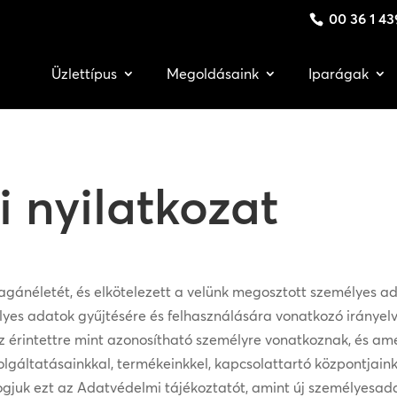
00 36 1 43
Üzlettípus
Megoldásaink
Iparágak
 nyilatkozat
agánéletét, és elkötelezett a velünk megosztott személyes a
yes adatok gyűjtésére és felhasználására vonatkozó irányelve
z érintettre mint azonosítható személyre vonatkoznak, és am
olgáltatásainkkal, termékeinkkel, kapcsolattartó központjain
i fogjuk ezt az Adatvédelmi tájékoztatót, amint új személyesad