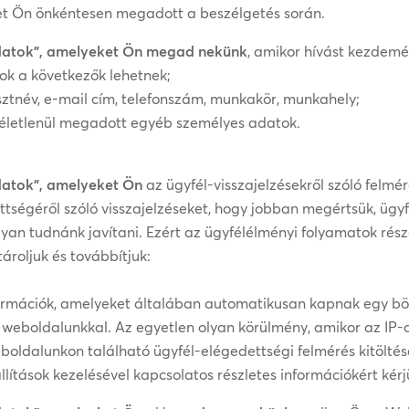
t Ön önkéntesen megadott a beszélgetés során.
datok”, amelyeket Ön megad nekünk
, amikor hívást kezdemé
ok a következők lehetnek;
sztnév, e-mail cím, telefonszám, munkakör, munkahely;
n véletlenül megadott egyéb személyes adatok.
datok”, amelyeket Ön
az ügyfél-visszajelzésekről szóló felmé
tségéről szóló visszajelzéseket, hogy jobban megértsük, ügyfe
gyan tudnánk javítani. Ezért az ügyfélélményi folyamatok ré
tároljuk és továbbítjuk:
formációk, amelyeket általában automatikusan kapnak egy bö
 weboldalunkkal. Az egyetlen olyan körülmény, amikor az IP
ldalunkon található ügyfél-elégedettségi felmérés kitöltésé
lítások kezelésével kapcsolatos részletes információkért kér