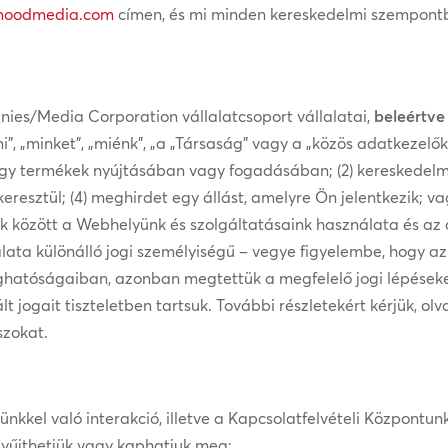
oodmedia.com
címen, és mi minden kereskedelmi szempontb
es/Media Corporation vállalatcsoport vállalatai,
beleértve
i”, „minket”, „miénk”, „a „Társaság” vagy a „közös adatkezelők
 vagy termékek nyújtásában vagy fogadásában; (2) kereskedelm
resztül; (4) meghirdet egy állást, amelyre Ön jelentkezik; va
ek között a Webhelyünk és szolgáltatásaink használata és az
ata különálló jogi személyiségű – vegye figyelembe, hogy az
atóságaiban, azonban megtettük a megfelelő jogi lépéseke
lt jogait tiszteletben tartsuk. További részletekért kérjük, ol
szokat.
kel való interakció, illetve a Kapcsolatfelvételi Központun
 gyűjthetjük vagy kaphatjuk meg: