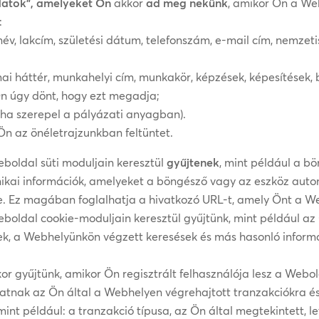
datok”, amelyeket Ön
akkor
ad meg nekünk
, amikor Ön a Web
:
név, lakcím, születési dátum, telefonszám, e-mail cím, nemze
kmai háttér, munkahelyi cím, munkakör, képzések, képesítések, 
Ön úgy dönt, hogy ezt megadja;
(ha szerepel a pályázati anyagban).
n az önéletrajzunkban feltüntet.
boldal süti moduljain keresztül
gyűjtenek
, mint például a bö
hnikai információk, amelyeket a böngésző vagy az eszköz aut
. Ez magában foglalhatja a hivatkozó URL-t, amely Önt a W
eboldal cookie-moduljain keresztül gyűjtünk, mint például 
gek, a Webhelyünkön végzett keresések és más hasonló infor
or gyűjtünk, amikor Ön regisztrált felhasználója lesz a Webo
hatnak az Ön által a Webhelyen végrehajtott tranzakciókra 
nt például: a tranzakció típusa, az Ön által megtekintett, let