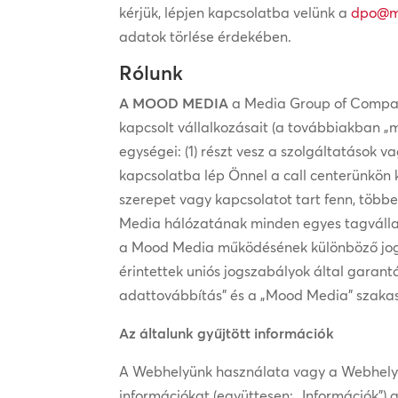
kérjük, lépjen kapcsolatba velünk a
dpo@m
adatok törlése érdekében.
Rólunk
A MOOD MEDIA
a Media Group of Compani
kapcsolt vállalkozásait (a továbbiakban „m
egységei: (1) részt vesz a szolgáltatások
kapcsolatba lép Önnel a call centerünkön ke
szerepet vagy kapcsolatot tart fenn, több
Media hálózatának minden egyes tagvállal
a Mood Media működésének különböző jogh
érintettek uniós jogszabályok által garantá
adattovábbítás” és a „Mood Media” szaka
Az általunk gyűjtött információk
A Webhelyünk használata vagy a Webhelyünk
információkat (együttesen: „Információk”)