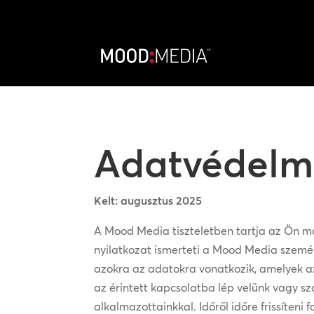
Adatvédelmi
Kelt: augusztus 2025
A Mood Media tiszteletben tartja az Ön m
nyilatkozat ismerteti a Mood Media személ
azokra az adatokra vonatkozik, amelyek a
az érintett kapcsolatba lép velünk vagy sz
alkalmazottainkkal. Időről időre frissíten