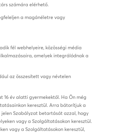
társ számára elérhető.
megfeleljen a magánéletre vagy
adik fél webhelyeire, közösségi média
 alkalmazásaira, amelyek integrálódnak a
ául az összesített vagy névtelen
t 16 év alatti gyermekektől. Ha Ön még
atásainkon keresztül. Arra bátorítjuk a
 jelen Szabályzat betartását azzal, hogy
lyeken vagy a Szolgáltatásokon keresztül.
eken vagy a Szolgáltatásokon keresztül,