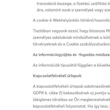
tranzakció összege, a fizetési, szállítás
ára, valamint azok a személyek vagy sze
A cookie-k Webhelyünkön történő használat
Tisztában vagyunk azzal, hogy bizonyos 
személyes adatoknak minősülhetnek a külö
törvényeknek és a Cookie szabályzatunkna
Az információgyűjtés és -fogadás módsze
Az információk típusától függően a követ
Kapcsolatfelvételi űrlapok
A kapcsolatfelvételi űrlapok adatmezőinek
GDPR 6. cikke (1) bekezdésének a) pontja s
ideiglenes tárolása az Ön megkeresésének
kapcsolatfelvételi folyamatot. Ha így tesz,