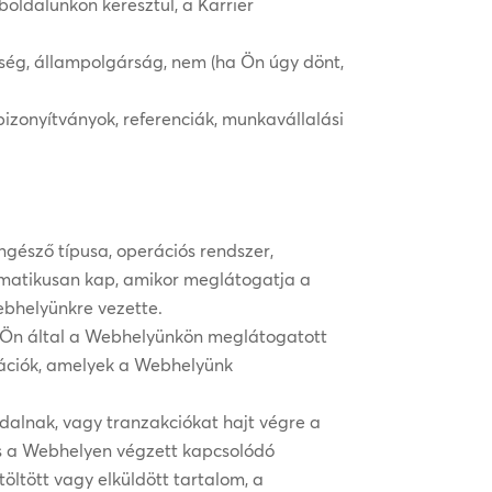
oldalunkon keresztül, a Karrier
tiség, állampolgárság, nem (ha Ön úgy dönt,
bizonyítványok, referenciák, munkavállalási
ngésző típusa, operációs rendszer,
omatikusan kap, amikor meglátogatja a
ebhelyünkre vezette.
az Ön által a Webhelyünkön meglátogatott
mációk, amelyek a Webhelyünk
ldalnak, vagy tranzakciókat hajt végre a
és a Webhelyen végzett kapcsolódó
öltött vagy elküldött tartalom, a