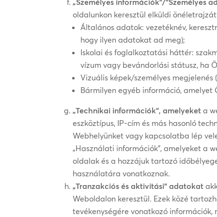
„Személyes információk”/”Személyes a
oldalunkon keresztül elküldi önéletrajzát
Általános adatok: vezetéknév, kereszt
hogy ilyen adatokat ad meg);
Iskolai és foglalkoztatási háttér: sza
vízum vagy bevándorlási státusz, ha 
Vizuális képek/személyes megjelenés 
Bármilyen egyéb információ, amelyet Ö
„Technikai információk”, amelyeket
a we
eszköztípus, IP-cím és más hasonló tec
Webhelyünket vagy kapcsolatba lép vele
„Használati információk”, amelyeket a w
oldalak és a hozzájuk tartozó időbélye
használatára vonatkoznak.
„Tranzakciós és aktivitási” adatokat
akk
Weboldalon keresztül. Ezek közé tartoz
tevékenységére vonatkozó információk, mi