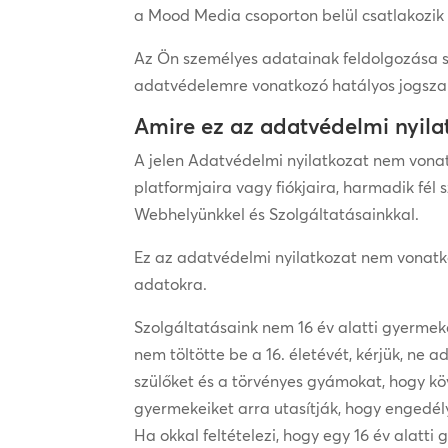
a Mood Media csoporton belül csatlakozik
Az Ön személyes adatainak feldolgozása so
adatvédelemre vonatkozó hatályos jogsza
Amire ez az adatvédelmi nyila
A jelen Adatvédelmi nyilatkozat nem vonat
platformjaira vagy fiókjaira, harmadik fé
Webhelyünkkel és Szolgáltatásainkkal.
Ez az adatvédelmi nyilatkozat nem vonatko
adatokra.
Szolgáltatásaink nem 16 év alatti gyerme
nem töltötte be a 16. életévét, kérjük, ne
szülőket és a törvényes gyámokat, hogy kö
gyermekeiket arra utasítják, hogy engedé
Ha okkal feltételezi, hogy egy 16 év alat