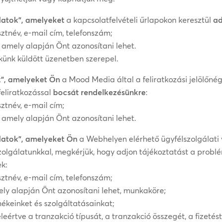
datok”, amelyeket
a kapcsolatfelvételi űrlapokon keresztül
a
ztnév, e-mail cím, telefonszám;
, amely alapján Önt azonosítani lehet.
künk küldött üzenetben szerepel.
”, amelyeket Ön
a Mood Media által a feliratkozási jelölőnég
eliratkozással
bocsát rendelkezésünkre
:
ztnév, e-mail cím;
, amely alapján Önt azonosítani lehet.
datok”, amelyeket Ön
a Webhelyen elérhető ügyfélszolgálati 
zolgálatunkkal, megkérjük, hogy adjon tájékoztatást a problé
ek:
ztnév, e-mail cím, telefonszám;
ely alapján Önt azonosítani lehet, munkaköre;
mékeinket és szolgáltatásainkat;
értve a tranzakció típusát, a tranzakció összegét, a fizetést 