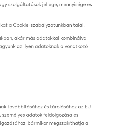
 vagy szolgáltatások jellege, mennyisége és
iókat a Cookie-szabályzatunkban talál.
gukban, akár más adatokkal kombinálva
vagyunk az ilyen adatoknak a vonatkozó
inak továbbításához és tárolásához az EU
 A személyes adatok feldolgozása és
olgozásához, bármikor megszakíthatja a