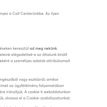
nyez a Call Centerünkbe. Az ilyen
réseken keresztül
ad meg nekünk
.
leink elégedettek-e az általunk kínált
szeként a személyes adatok attribútumait
ngészőből vagy eszközről, amikor
-címet az ügyfélélmény folyamatában
re irányítjuk. A cookie-k weboldalunkon
jük, olvassa el a Cookie-szabályzatunkat.