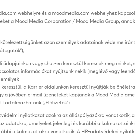
dia.com webhelyre és a moodmedia.com webhelyhez kapcsol
yeket a Mood Media Corporation / Mood Media Group, annak l
elkötelezettségünket azon személyek adatainak védelme iránt,
átogatók”);
li űrlapjainkon vagy chat-en keresztül keresnek meg minket, 
pcsolatos információkat nyújtsunk nekik (meglévő vagy leendő
személyek
eresztül, a Karrier oldalunkon keresztül nyújtják be önéletra
ogy a jövőben e-mail üzeneteket kapjanak a Mood Media amelye
 tartalmazhatnak („Előfizetők”).
tvédelmi nyilatkozat azokra az álláspályázókra vonatkozik, ak
az adatokra, amelyeket jelenlegi és korábbi alkalmazottaink
orábbi alkalmazottakra vonatkozik. A HR-adatvédelmi nyilatk