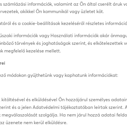
i és számlázási információk, valamint az Ön által cserélt áruk
rvezetek, akikkel Ön kommunikál vagy üzletet köt.
áról és a cookie-beállítások kezeléséről részletes informác
Műszaki információk vagy Használati információk akár önma
nböző törvények és joghatóságok szerint, és elkötelezettek 
k megfelelő kezelése mellett.
rei
kező módokon gyűjthetünk vagy kaphatunk információkat:
 kitöltésével és elküldésével Ön hozzájárul személyes adata
zerint és a jelen Adatvédelmi tájékoztatóban leírtak szerint.
 megválaszolását szolgálja. Ha nem járul hozzá adatai feld
 az üzenete nem kerül elküldésre.