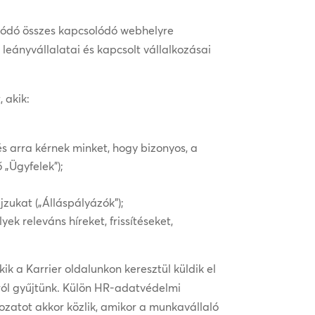
ódó összes kapcsolódó webhelyre
eányvállalatai és kapcsolt vállalkozásai
 akik:
és arra kérnek minket, hogy bizonyos, a
 „Ügyfelek”);
jzukat („Álláspályázók”);
k releváns híreket, frissítéseket,
ik a Karrier oldalunkon keresztül küldik el
ról gyűjtünk. Külön HR-adatvédelmi
ozatot akkor közlik, amikor a munkavállaló