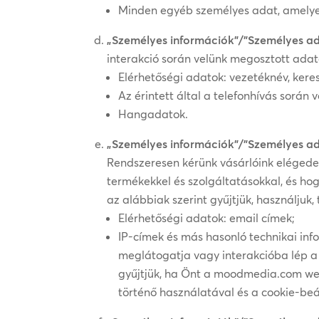
Minden egyéb személyes adat, amelye
„Személyes információk”/”Személyes a
interakció során velünk megosztott adat
Elérhetőségi adatok: vezetéknév, kere
Az érintett által a telefonhívás sorá
Hangadatok.
„Személyes információk”/”Személyes a
Rendszeresen kérünk vásárlóink elégedet
termékekkel és szolgáltatásokkal, és ho
az alábbiak szerint gyűjtjük, használjuk, 
Elérhetőségi adatok: email címek;
IP-címek és más hasonló technikai in
meglátogatja vagy interakcióba lép a
gyűjtjük, ha Önt a moodmedia.com webo
történő használatával és a cookie-beál