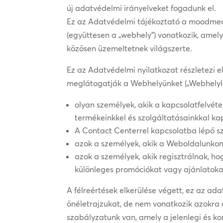
új adatvédelmi irányelveket fogadunk el.
Ez az Adatvédelmi tájékoztató a moodme
(együttesen a „webhely”) vonatkozik, amel
közösen üzemeltetnek világszerte.
Ez az Adatvédelmi nyilatkozat részletezi 
meglátogatják a Webhelyünket („Webhelyl
olyan személyek, akik a kapcsolatfelvéte
termékeinkkel és szolgáltatásainkkal ka
A Contact Centerrel kapcsolatba lépő 
azok a személyek, akik a Weboldalunkon k
azok a személyek, akik regisztrálnak, h
különleges promóciókat vagy ajánlatokat
A félreértések elkerülése végett, ez az ada
önéletrajzukat, de nem vonatkozik azokra 
szabályzatunk van, amely a jelenlegi és k