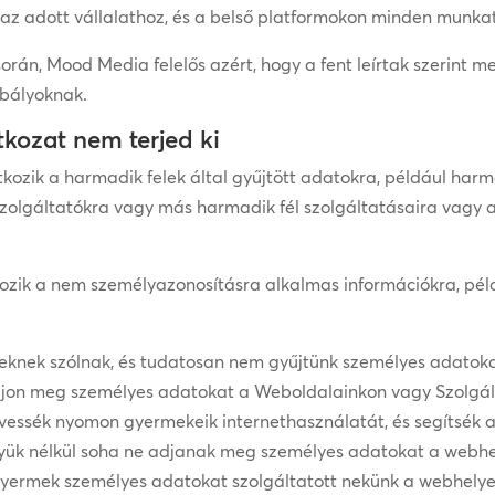
 az adott vállalathoz, és a belső platformokon minden munka
rán, Mood Media felelős azért, hogy a fent leírtak szerint 
bályoknak.
tkozat nem terjed ki
kozik a harmadik felek által gyűjtött adatokra, például harm
l szolgáltatókra vagy más harmadik fél szolgáltatásaira vagy
zik a nem személyazonosításra alkalmas információkra, péld
keknek szólnak, és tudatosan nem gyűjtünk személyes adatoka
 adjon meg személyes adatokat a Weboldalainkon vagy Szolgált
vessék nyomon gyermekeik internethasználatát, és segítsék a
lyük nélkül soha ne adjanak meg személyes adatokat a webhe
ti gyermek személyes adatokat szolgáltatott nekünk a webhely