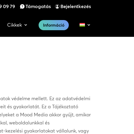
9 09 79
Támogatás
Bejelentkezés
Cikkek
Információ
datok védelme mellett. Ez az adatvédelmi
it és gyakorlatát. Ez a Tájékoztató
elyeket a Mood Media akkor gyűjt, amikor
kkal, weboldalunkkal és
at-kezelési gyakorlatokat vállalunk, vagy