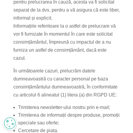
pentru prelucrarea în cauză, acesta va fi solicitat
separat de la dvs. pentru a vă asigura că este liber,
informat și explicit.
Informațiile referitoare la o astfel de prelucrare vă
vor fi furnizate în momentul în care este solicitat
consimțământul, împreună cu impactul de a nu
furniza un astfel de consimțământ, dacă este
cazul.
În următoarele cazuri, prelucrăm datele
dumneavoastră cu caracter personal pe baza
consimțământului dumneavoastră, în conformitate
cu articolul 6 alineatul (1) litera (a) din RGPD UE:
Trimiterea newsletter-ului nostru prin e-mail;
Trimiterea de informații despre produse, promoții
speciale sau oferte;
MANAGE PRIVACY
Cercetare de piata.