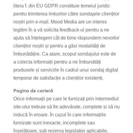
litera f. din EU GDPR constituie temeiul juridic
pentru trimiterea linkurilor către sondajele clienților
noștri prin e-mail. Mood Media are un interes
legitim în a vă solicita feedback-ul pentru a ne
ajuta să înțelegem cât de bine răspundem nevoilor
clienților noștri și pentru a găsi modalități de
îmbunătățire. Ca atare, scopul sondajului este de
a colecta informații pentru a ne îmbunătăți
produsele și serviciile în cadrul unui sondaj digital
temporar de satisfacție a clienților existenți.
Pagina de carieră
Orice informații pe care le furnizați prin intermediul
site-ului trebuie să fie adevărate, complete și să nu
inducă în eroare. În cazul în care informațiile
furnizate sunt inexacte, incomplete sau
înșelătoare, sub rezerva legislației aplicabile,