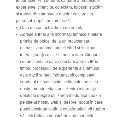
îmbunătăți. Prin urmare, ca parte a proceselor
experienței clienților, colectăm, folosim, stocăm
și transferăm atributele datelor cu caracter
personal, după cum urmează:
Date de contact: adrese de email;
Adresele IP și alte informații tehnice similare
primite de obicei de la un browser sau
dispozitiv automat atunci când vizitați sau
interacționați cu site-ul nostru web. Singura
circumstanță în care colectăm adresa IP în
timpul procesului de experiență a clientului
este dacă sunteți îndrumat să completați
sondajul de satisfacție a clientului pe site-ul
nostru moodmedia.com. Pentru informații
detaliate despre utilizarea modulelor cookie
pe site-ul nostru web și despre modul în care
puteți gestiona setările cookie-urilor, vă rugăm
să citiți Politica noastră privind modulele