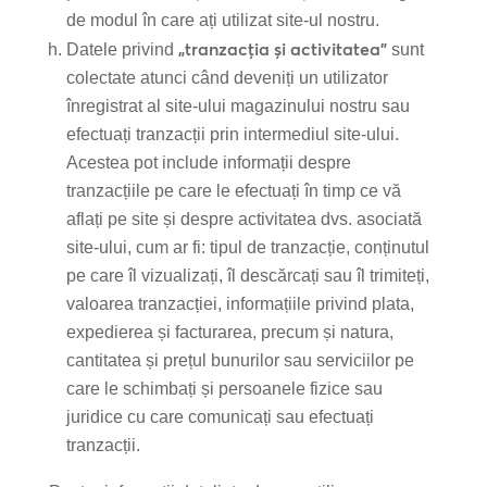
de modul în care ați utilizat site-ul nostru.
„tranzacția și activitatea”
Datele privind
sunt
colectate atunci când deveniți un utilizator
înregistrat al site-ului magazinului nostru sau
efectuați tranzacții prin intermediul site-ului.
Acestea pot include informații despre
tranzacțiile pe care le efectuați în timp ce vă
aflați pe site și despre activitatea dvs. asociată
site-ului, cum ar fi: tipul de tranzacție, conținutul
pe care îl vizualizați, îl descărcați sau îl trimiteți,
valoarea tranzacției, informațiile privind plata,
expedierea și facturarea, precum și natura,
cantitatea și prețul bunurilor sau serviciilor pe
care le schimbați și persoanele fizice sau
juridice cu care comunicați sau efectuați
tranzacții.