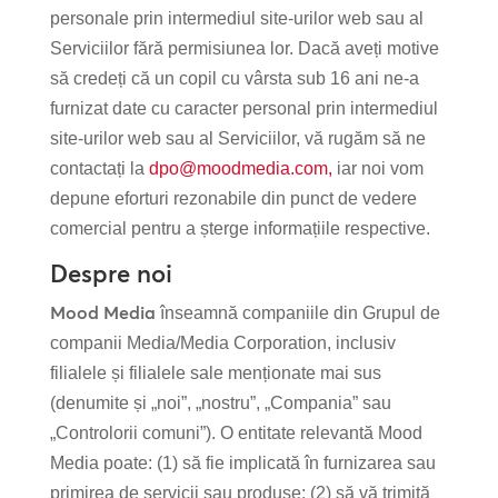
personale prin intermediul site-urilor web sau al
Serviciilor fără permisiunea lor. Dacă aveți motive
să credeți că un copil cu vârsta sub 16 ani ne-a
furnizat date cu caracter personal prin intermediul
site-urilor web sau al Serviciilor, vă rugăm să ne
contactați la
dpo@moodmedia.com
,
iar noi vom
depune eforturi rezonabile din punct de vedere
comercial pentru a șterge informațiile respective.
Despre noi
Mood Media
înseamnă companiile din Grupul de
companii Media/Media Corporation, inclusiv
filialele și filialele sale menționate mai sus
(denumite și „noi”, „nostru”, „Compania” sau
„Controlorii comuni”). O entitate relevantă Mood
Media poate: (1) să fie implicată în furnizarea sau
primirea de servicii sau produse; (2) să vă trimită