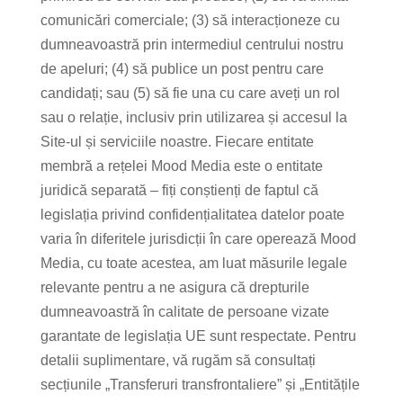
comunicări comerciale; (3) să interacționeze cu
dumneavoastră prin intermediul centrului nostru
de apeluri; (4) să publice un post pentru care
candidați; sau (5) să fie una cu care aveți un rol
sau o relație, inclusiv prin utilizarea și accesul la
Site-ul și serviciile noastre. Fiecare entitate
membră a rețelei Mood Media este o entitate
juridică separată – fiți conștienți de faptul că
legislația privind confidențialitatea datelor poate
varia în diferitele jurisdicții în care operează Mood
Media, cu toate acestea, am luat măsurile legale
relevante pentru a ne asigura că drepturile
dumneavoastră în calitate de persoane vizate
garantate de legislația UE sunt respectate. Pentru
detalii suplimentare, vă rugăm să consultați
secțiunile „Transferuri transfrontaliere” și „Entitățile