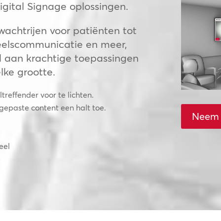
gital Signage oplossingen.
achtrijen voor patiënten tot
neelscommunicatie en meer,
 aan krachtige toepassingen
lke grootte.
reffender voor te lichten.
epaste content een halt toe.
Neem 
eel
e