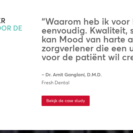
“Waarom heb ik voor
ER
OOR DE
eenvoudig. Kwaliteit, 
kan Mood van harte a
zorgverlener die een u
voor de patiënt wil cr
– Dr. Amit Ganglani, D.M.D.
Fresh Dental
Bekijk de case study