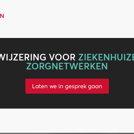
EN
WIJZERING VOOR
ZIEKENHUIZ
ZORGNETWERKEN
Laten we in gesprek gaan