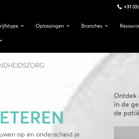
+31 (0
rijfstype
Oplossingen
Branches
Resourc
ONDHEIDSZORG
Ontdek 
in de ge
ETEREN
de pati
ouwen op en onderscheid je