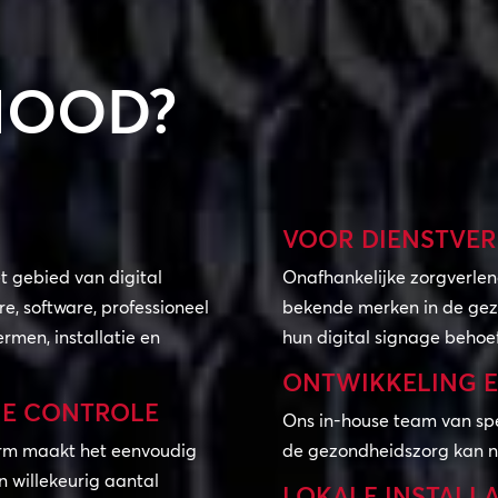
MOOD?
VOOR DIENSTVER
t gebied van digital
Onafhankelijke zorgverlen
, software, professioneel
bekende merken in de gez
men, installatie en
hun digital signage behoe
ONTWIKKELING E
NE CONTROLE
Ons in-house team van spe
orm maakt het eenvoudig
de gezondheidszorg kan n
n willekeurig aantal
LOKALE INSTALLA