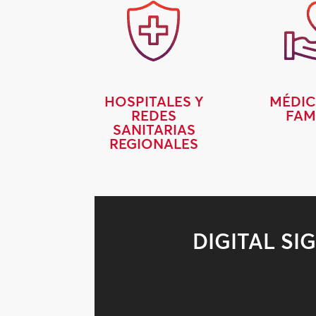
HOSPITALES Y
MÉDIC
REDES
FAM
SANITARIAS
REGIONALES
DIGITAL S