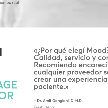
tiempo real
N
«¿Por qué elegí Mood?
Calidad, servicio y c
S
Recomiendo encarec
cualquier proveedor s
crear una experiencia
AGE
paciente.»
TOR
– Dr. Amit Ganglani, D.M.D.
Fresh Dental