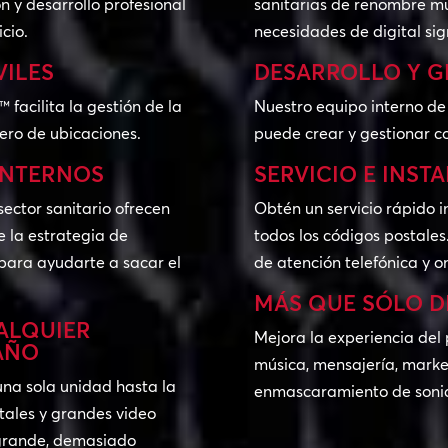
ón y desarrollo profesional
sanitarias de renombre m
icio.
necesidades de digital si
ILES
DESARROLLO Y G
acilita la gestión de la
Nuestro equipo interno de 
ero de ubicaciones.
puede crear y gestionar c
INTERNOS
SERVICIO E INST
sector sanitario ofrecen
Obtén un servicio rápido in
e la estrategia de
todos los códigos postales
 para ayudarte a sacar el
de atención telefónica y on
MÁS QUE SÓLO D
ALQUIER
Mejora la experiencia del 
AÑO
música, mensajería, market
una sola unidad hasta la
enmascaramiento de soni
itales y grandes video
 grande, demasiado