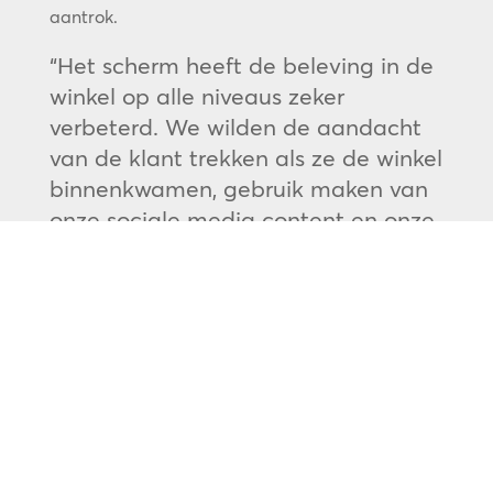
aantrok.
“Het scherm heeft de beleving in de
winkel op alle niveaus zeker
verbeterd. We wilden de aandacht
van de klant trekken als ze de winkel
binnenkwamen, gebruik maken van
onze sociale media content en onze
evenementklanten extra
brandingmogelijkheden bieden. We
krijgen niet veel organisch bezoek,
dus het doel was vooral om de
betrokkenheid te vergroten van
degenen die zijn afgereisd om de
winkel te bezoeken en een meer
meeslepende beleving in de winkel