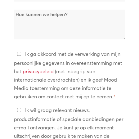
locaties
Hoe
*
kunnen
we
helpen?
Privacybeleid
Ik ga akkoord met de verwerking van mijn
persoonlijke gegevens in overeenstemming met
*
het
privacybeleid
(met inbegrip van
internationale overdrachten) en ik geef Mood
Media toestemming om deze informatie te
gebruiken om contact met mij op te nemen.
*
Blijf
Ik wil graag relevant nieuws,
in
productinformatie of speciale aanbiedingen per
contact
e-mail ontvangen. Je kunt je op elk moment
uitschrijven door gebruik te maken van de