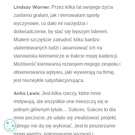
Lindsay Warner:
Przez kilka lat swojego życia
zarówno grałam, jak i trenowałam sporty
wyczynowe, co dało mi narzędzia i
doświadczenie, by stać się lepszym liderem.
Miałem szczęście zatrudnić kilku bardzo
utalentowanych ludzi i awansować ich na
stanowiska kierownicze w trakcie mojej kadencji.
Możliwość kierowania rozwojem mojego zespołu i
obserwowania wpływu, jaki wywierają na firmę,
jest niezwykle satysfakcjonująca.
Anita Lewis:
Jest kilka rzeczy, które mnie
motywują, ale wszystkie one mieszczą się w
jednym głównym tytule… Sukces. Sukces to dla
mnie poczucie, że udało się zrealizować projekt,
MANAGE PRIVACY
którego nie da się wykonać. Jest to poszerzanie
mojej wiedzy, pokonywanie wyzwań i