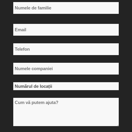
Primul
nume
Numele
Email
de
*
familie
Telefon
*
Numele
companiei
*
Numărul
de
Cum
locații
vă
*
putem
ajuta?