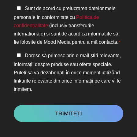
Politica
Sunt de acord cu prelucrarea datelor mele
de
personale în conformitate cu
Politica de
confidențialitate
confidențialitate
(inclusiv transferurile
*
internaționale) și sunt de acord ca informațiile să
fie folosite de Mood Media pentru a mă contacta.
*
Păstrați
Doresc să primesc prin e-mail știri relevante,
legătura
informații despre produse sau oferte speciale.
Puteți să vă dezabonați în orice moment utilizând
linkurile relevante din orice informații pe care vi le
trimitem.
CAPTCHA