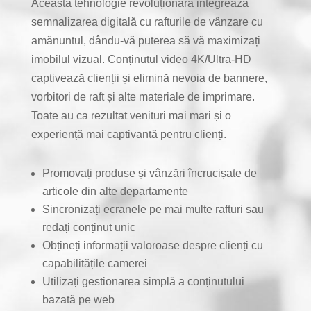
Această tehnologie revoluționară integrează
semnalizarea digitală cu rafturile de vânzare cu
amănuntul, dându-vă puterea să vă maximizați
imobilul vizual. Conținutul video 4K/Ultra-HD
captivează clienții și elimină nevoia de bannere,
vorbitori de raft și alte materiale de imprimare.
Toate au ca rezultat venituri mai mari și o
experiență mai captivantă pentru clienți.
Promovați produse și vânzări încrucișate de
articole din alte departamente
Sincronizați ecranele pe mai multe rafturi sau
redați conținut unic
Obțineți informații valoroase despre clienți cu
capabilitățile camerei
Utilizați gestionarea simplă a conținutului
bazată pe web