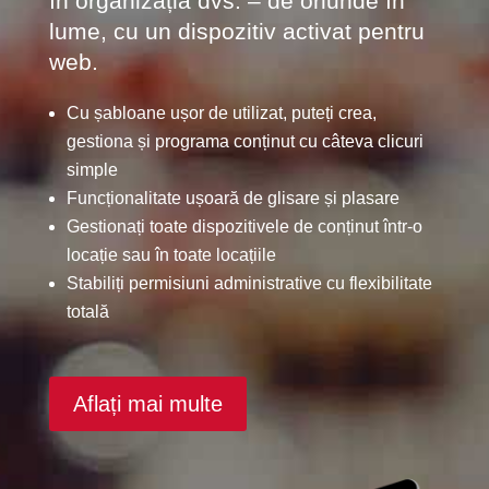
în organizația dvs. – de oriunde în
lume, cu un dispozitiv activat pentru
web.
Cu șabloane ușor de utilizat, puteți crea,
gestiona și programa conținut cu câteva clicuri
simple
Funcționalitate ușoară de glisare și plasare
Gestionați toate dispozitivele de conținut într-o
locație sau în toate locațiile
Stabiliți permisiuni administrative cu flexibilitate
totală
Aflați mai multe