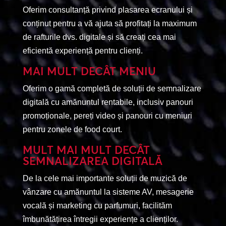
Oferim consultanță privind plasarea ecranului și
conținut pentru a vă ajuta să profitați la maximum
de rafturile dvs. digitale și să creați cea mai
eficientă experiență pentru clienți.
MAI MULT DECÂT MENIU
Oferim o gamă completă de soluții de semnalizare
digitală cu amănuntul rentabile, inclusiv panouri
promoționale, pereți video și panouri cu meniuri
pentru zonele de food court.
MULT MAI MULT DECÂT
SEMNALIZAREA DIGITALĂ
De la cele mai importante soluții de muzică de
vânzare cu amănuntul la sisteme AV, mesagerie
vocală și marketing cu parfumuri, facilităm
îmbunătățirea întregii experiențe a clienților.