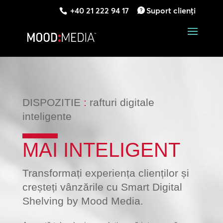
+40 21 222 94 17
Suport clienți
DISPOZITIE
:
rafturi digitale
inteligente
MAI INTELIGENT
Transformați experiența clienților și
creșteți vânzările cu Smart Digital
Shelving by Mood Media.