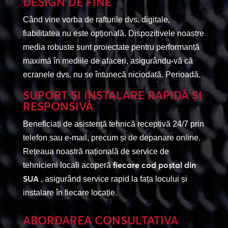
DESIGN DE FINE
Când vine vorba de rafturile dvs. digitale,
fiabilitatea nu este opțională. Dispozitivele noastre
media robuste sunt proiectate pentru performanță
maximă în mediile de afaceri, asigurându-vă că
ecranele dvs. nu se întunecă niciodată. Perioadă.
SUPORT ȘI INSTALARE RAPIDĂ ȘI
RESPONSIVĂ
Beneficiați de asistență tehnică receptivă 24/7 prin
telefon sau e-mail, precum și de depanare online.
Rețeaua noastră națională de service de
fiecare cod poștal din
tehnicieni locali acoperă
SUA
, asigurând service rapid la fața locului și
instalare în fiecare locație.
ABORDAREA CONSULTATIVA