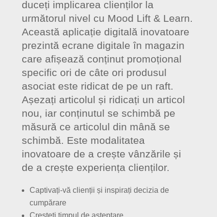
duceți implicarea clienților la
următorul nivel cu Mood Lift & Learn.
Această aplicație digitală inovatoare
prezintă ecrane digitale în magazin
care afișează conținut promoțional
specific ori de câte ori produsul
asociat este ridicat de pe un raft.
Așezați articolul și ridicați un articol
nou, iar conținutul se schimbă pe
măsură ce articolul din mână se
schimbă. Este modalitatea
inovatoare de a crește vânzările și
de a crește experiența clienților.
Captivați-vă clienții și inspirați decizia de
cumpărare
Creșteți timpul de așteptare