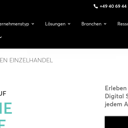
+49 40 69 44
ernehmenstyp
Lösungen
Branchen
Ress
DEN EINZELHANDEL
Erleben 
UF
Digital 
IE
jedem A
E