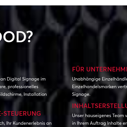
OD?
FÜR UNTERNEHME
an Digital Signage im
Unabhängige Einzelhändle
e, professionelles
Einzelhandelsmarken vertr
dschirme, Installation
Signage.
INHALTSERSTELL
E-STEUERUNG
Unser hauseigenes Team vo
h, Ihr Kundenerlebnis an
in Ihrem Auftrag Inhalte e