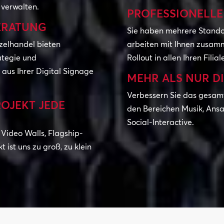
 verwalten.
PROFESSIONELLE
ERATUNG
Sie haben mehrere Stando
nzelhandel bieten
arbeiten mit Ihnen zusamm
ategie und
Rollout in allen Ihren Fili
 aus Ihrer Digital Signage
MEHR ALS NUR DI
Verbessern Sie das gesam
OJEKT JEDE
den Bereichen Musik, Ans
Social-Interactive.
 Video Walls, Flagship-
 ist uns zu groß, zu klein