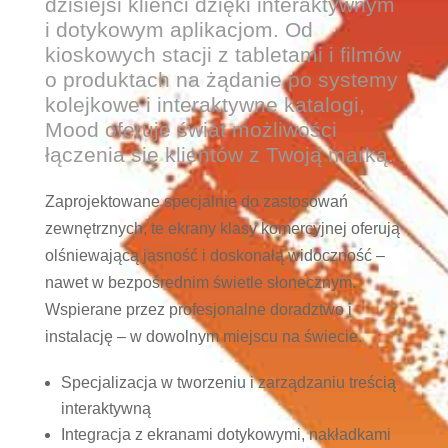
dzisiejsi klienci dzięki interaktywnym
i dotykowym aplikacjom. Od
kioskowych stacji z tabletami i filmów
o produktach na żądanie po systemy
kolejkowe i interaktywne katalogi,
Mood oferuje świat możliwości
łączenia się klientów z Twoją marką.
Zaprojektowane specjalnie do zastosowań
zewnętrznych, te ekrany klasy komercyjnej oferują
olśniewającą jasność i doskonałą widoczność –
nawet w bezpośrednim świetle słonecznym.
Wspierane przez profesjonalne doradztwo i
instalację – w dowolnym miejscu na świecie.
Specjalizacja w tworzeniu i zarządzaniu treścią
interaktywną
Integracja z ekranami dotykowymi, nakładkami