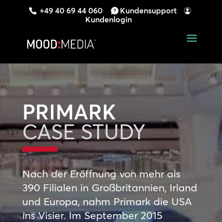
+49 40 69 44 060
Kundensupport
Kundenlogin
PRIMARK
CASE STUDY
Nach der Eröffnung von mehr als
390 Filialen in Großbritannien, Irland
und Europa, nahm Primark die USA
ins Visier. Im September 2015