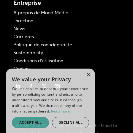
Entreprise
À propos de Mood Media
Direction
News
Carrières
Politique de confidentialité
Sustainability
Conditions d'utilisation
Cookies
×
We value your Privacy
We use cookies to enhance your experience
by personalizing content and ads, and to
understand how our site is used through
traffic analysis. We do not sell any of the
information gathered.
Read more
ACCEPT ALL
DECLINE ALL
© 2026 Mood Media. "We Put People In The Mood to