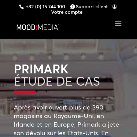
+32 (0) 15 744 100
Support client
Votre compte
PRIMARK
ÉTUDE DE CAS
Après avoir ouvert plus de 390
magasins au Royaume-Uni, en
Irlande et en Europe, Primark a jeté
son dévolu sur les États-Unis. En