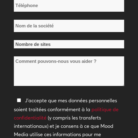
Téléphone
*
Nom
de
la
Nombre
société
de
*
Comment
sites
pouvons-
*
nous
vous
aider
Politique
J'accepte que mes données personnelles
?
de
soient traitées conformément à la
politique de
confidentialité
confidentialité
(y compris les transferts
internationaux) et je consens à ce que Mood
*
Media utilise ces informations pour me