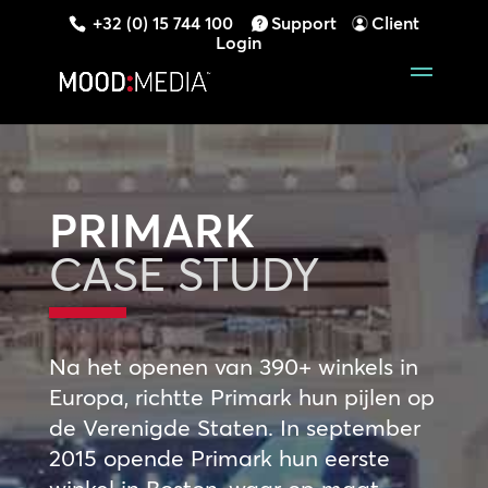
+32 (0) 15 744 100
Support
Client
Login
PRIMARK
CASE STUDY
Na het openen van 390+ winkels in
Europa, richtte Primark hun pijlen op
de Verenigde Staten. In september
2015 opende Primark hun eerste