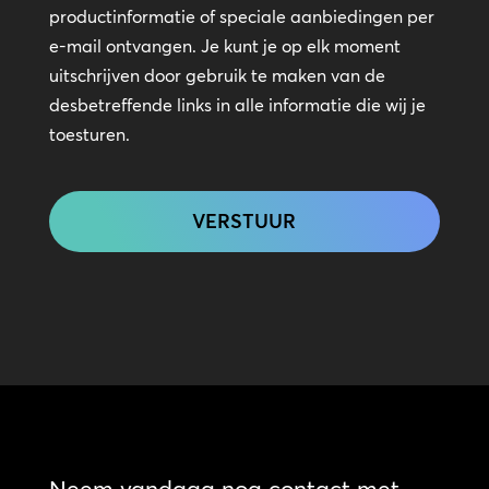
in
productinformatie of speciale aanbiedingen per
contact
e-mail ontvangen. Je kunt je op elk moment
uitschrijven door gebruik te maken van de
desbetreffende links in alle informatie die wij je
toesturen.
CAPTCHA
Neem vandaag nog contact met