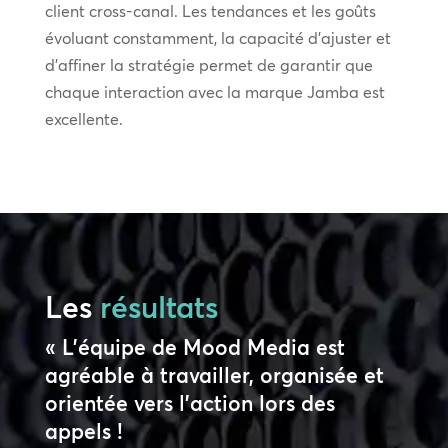
client cross-canal. Les tendances et les goûts
évoluant constamment, la capacité d’ajuster et
d’affiner la stratégie permet de garantir que
chaque interaction avec la marque Jamba est
excellente.
Les
résultats
« L’équipe de Mood Media est
agréable à travailler, organisée et
orientée vers l’action lors des
appels !