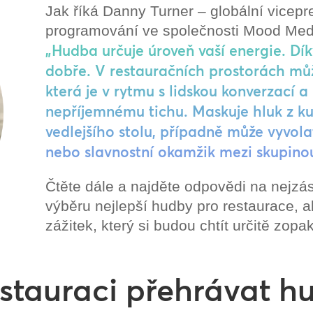
Jak říká Danny Turner – globální vicepre
programování ve společnosti Mood Med
„Hudba určuje úroveň vaší energie. Díky
dobře. V restauračních prostorách můž
která je v rytmu s lidskou konverzací
nepříjemnému tichu. Maskuje hluk z 
vedlejšího stolu, případně může vyvol
nebo slavnostní okamžik mezi skupinou
Čtěte dále a najděte odpovědi na nejzás
výběru nejlepší hudby pro restaurace, 
zážitek, který si budou chtít určitě zopa
stauraci přehrávat h