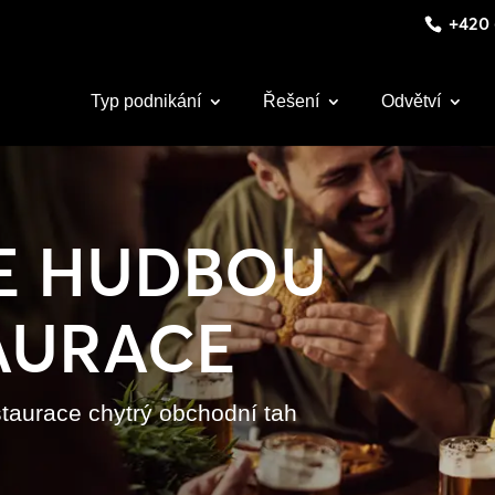
+420 
Typ podnikání
Řešení
Odvětví
E HUDBOU
AURACE
staurace chytrý obchodní tah