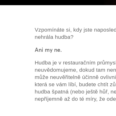
Vzpomínáte si, kdy jste naposledy
nehrála hudba?
Ani my ne.
Hudba je v restauračním průmyslu
neuvědomujeme, dokud tam není
může neuvěřitelně účinně ovlivni
která se vám líbí, budete chtít z
hudba špatná (nebo ještě hůř, ne
nepříjemně až do té míry, že odej