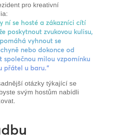
zident pro kreativní
ia:
 ní se hosté a zákazníci cítí
e poskytnout zvukovou kulisu,
 a pomáhá vyhnout se
kuchyně nebo dokonce od
at společnou milou vzpomínku
 přátel u baru.“
adnější otázky týkající se
abyste svým hostům nabídli
kovat.
udbu