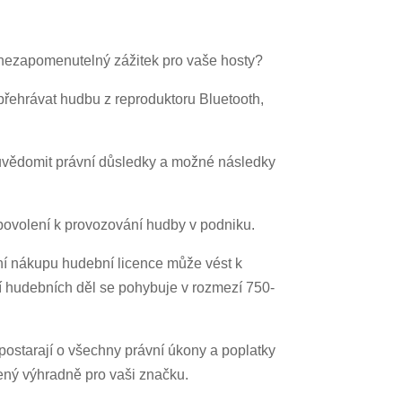
la nezapomenutelný zážitek pro vaše hosty?
přehrávat hudbu z reproduktoru Bluetooth,
 uvědomit právní důsledky a možné následky
 povolení k provozování hudby v podniku.
ní nákupu hudební licence může vést k
hudebních děl se pohybuje v rozmezí 750-
postarají o všechny právní úkony a poplatky
ený výhradně pro vaši značku.