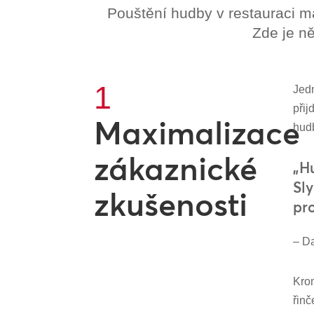
Pouštění hudby v restauraci m
Zde je ně
1
Jedn
přij
Maximalizace
hudb
zákaznické
„H
Sly
zkušenosti
pr
– Da
Krom
řinč