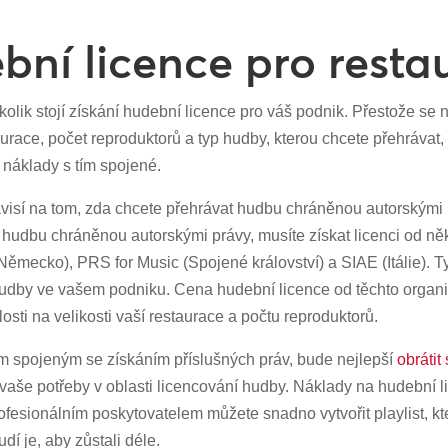
ební licence pro resta
lik stojí získání hudební licence pro váš podnik. Přestože se ná
estaurace, počet reproduktorů a typ hudby, kterou chcete přehrá
 náklady s tím spojené.
ávisí na tom, zda chcete přehrávat hudbu chráněnou autorskými
 hudbu chráněnou autorskými právy, musíte získat licenci od ně
mecko), PRS for Music (Spojené království) a SIAE (Itálie). T
 hudby ve vašem podniku. Cena hudební licence od těchto organ
losti na velikosti vaší restaurace a počtu reproduktorů.
 spojeným se získáním příslušných práv, bude nejlepší
obrátit
vaše potřeby v oblasti licencování hudby. Náklady na hudební l
esionálním poskytovatelem můžete snadno vytvořit playlist, kter
í je, aby zůstali déle.