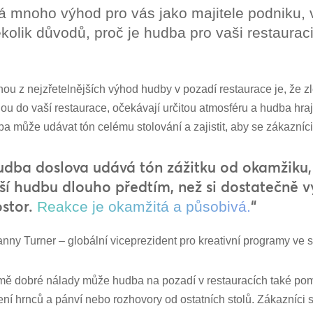
á mnoho výhod pro vás jako majitele podniku,
kolik důvodů, proč je hudba pro vaši restauraci
ou z nejzřetelnějších výhod hudby v pozadí restaurace je, že z
dou do vaší restaurace, očekávají určitou atmosféru a hudba hraje
a může udávat tón celému stolování a zajistit, aby se zákazníci c
udba doslova udává tón zážitku od okamžiku, 
ší hudbu dlouho předtím, než si dostatečně vy
ostor.
“
Reakce je okamžitá a působivá.
nny Turner – globální viceprezident pro kreativní programy ve
ě dobré nálady může hudba na pozadí v restauracích také pomo
ení hrnců a pánví nebo rozhovory od ostatních stolů. Zákazníci 