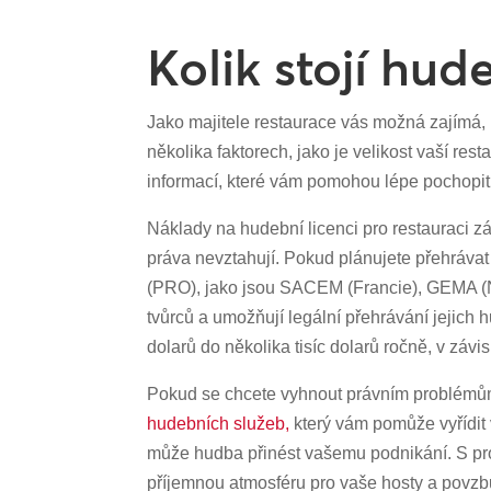
Kolik stojí hud
Jako majitele restaurace vás možná zajímá, ko
několika faktorech, jako je velikost vaší r
informací, které vám pomohou lépe pochopit
Náklady na hudební licenci pro restauraci z
práva nevztahují. Pokud plánujete přehrávat
(PRO), jako jsou SACEM (Francie), GEMA (Ně
tvůrců a umožňují legální přehrávání jejich
dolarů do několika tisíc dolarů ročně, v závis
Pokud se chcete vyhnout právním problémům
hudebních služeb,
který vám pomůže vyřídit 
může hudba přinést vašemu podnikání. S prof
příjemnou atmosféru pro vaše hosty a povzbud