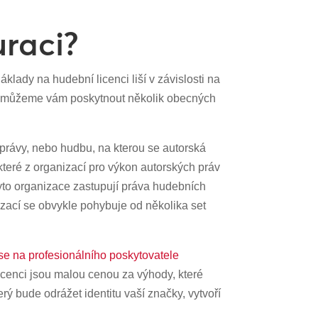
uraci?
klady na hudební licenci liší v závislosti na
vat, můžeme vám poskytnout několik obecných
 právy, nebo hudbu, na kterou se autorská
které z organizací pro výkon autorských práv
yto organizace zastupují práva hudebních
izací se obvykle pohybuje od několika set
 se na profesionálního poskytovatele
icenci jsou malou cenou za výhody, které
ý bude odrážet identitu vaší značky, vytvoří