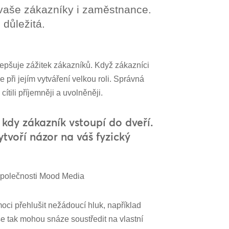
 vaše zákazníky i zaměstnance.
 důležitá.
lepšuje zážitek zákazníků. Když zákazníci
 při jejím vytváření velkou roli. Správná
ítili příjemněji a uvolněněji.
kdy zákazník vstoupí do dveří.
tvoří názor na váš fyzický
 společnosti Mood Media
ci přehlušit nežádoucí hluk, například
se tak mohou snáze soustředit na vlastní