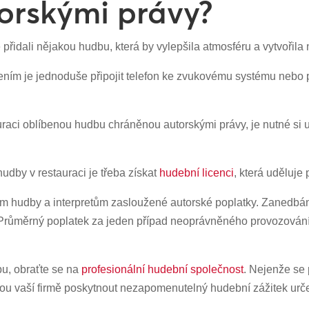
orskými právy?
e přidali nějakou hudbu, která by vylepšila atmosféru a vytvoři
ením je jednoduše připojit telefon ke zvukovému systému nebo 
auraci oblíbenou hudbu chráněnou autorskými právy, je nutné si
hudby v restauraci je třeba získat
hudební licenci
, která uděluje
ům hudby a interpretům zasloužené autorské poplatky. Zanedbá
růměrný poplatek za jeden případ neoprávněného provozování 
bu, obraťte se na
profesionální hudební společnost
. Nejenže se 
ou vaší firmě poskytnout nezapomenutelný hudební zážitek urč