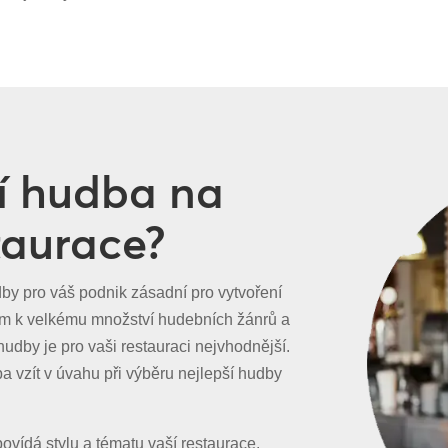
ší hudba na
taurace?
dby pro váš podnik zásadní pro vytvoření
em k velkému množství hudebních žánrů a
 hudby je pro vaši restauraci nejvhodnější.
ba vzít v úvahu při výběru nejlepší hudby
povídá stylu a tématu vaší restaurace.