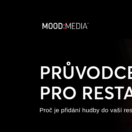
PRŮVODC
PRO REST
Proč je přidání hudby do vaší re