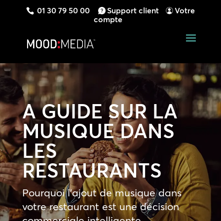
01 30 79 50 00
Support client
Votre
compte
A GUIDE SUR LA
MUSIQUE DANS
LES
RESTAURANTS
Pourquoi l’ajout de musique dans
votre restaurant est une décision
commerciale intelligente