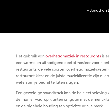
– Jonathan L
Het gebruik van
overheadmuziek in restaurants
is e
een warme en uitnodigende eetatmosfeer voor klant
restaurants, de vele soorten overheadmuzieksystem
restaurant kiest en de juiste muzieklicentie zijn al
weten om je bedrijf te laten slagen.
Een geweldige soundtrack kan de hele eetbeleving v
de manier waarop klanten omgaan met de menu-items
en de algehele houding ten opzichte van je merk.