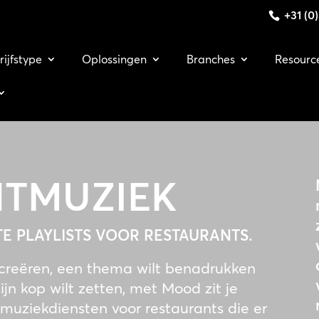
+31 (0
rijfstype
Oplossingen
Branches
Resourc
NTMUZIEK
TE PLAYLISTS VOOR RESTAURANTS.
t creëren, een thema wilt benadrukken
ijn kop wilt zetten, met Mood zit je
muziekdiensten voor restaurants die er