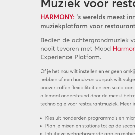
Muziek voor rest
HARMONY:
’s werelds meest in
muziekplatform voor restauran
Bedien de achtergrondmuziek va
nooit tevoren met Mood
Harmo
Experience Platform.
Of je het nou wilt instellen en er geen omk
hebben of een hands-on aanpak wilt volg
onovertroffen flexibiliteit en een scala a
allemaal ondersteund door de meest betro
technologie voor restaurantmuziek. Meer i
Kies uit honderden programma’s en mic
Plan je mixen en stations tot op de seco
Intuïtieve webgebaseerde app en mobiel