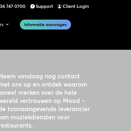
)36 747 0700
Support
Client Login
es
Informatie aanvragen
Neem vandaag nog contact
met ons op en ontdek waarom
zoveel merken over de hele
wereld vertrouwen op Mood –
de toonaangevende leverancier
van muziekdiensten voor
restaurants.