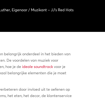
uther, Eigenaar / Muzikant – JJ’s Red Hots
en belangrijk onderdeel in het bieden van
en. De voordelen van muziek voor
en, hoe je de
ideale soundtrack
voor je
lemaal belangrijke elementen die je moet
erbeteren door invloed uit te oefenen op
, het eten, het decor, de klantenservice