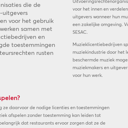
Uitvoeringsrechtenorganisa
nisaties die de
voor het innen en verdele
-uitgevers
uitgevers wanneer hun muzi
ken voor het gebruik
een zakelijke omgeving. V
n werken samen met
SESAC.
uctiebedrijven en
igde toestemmingen
Muzieklicentiebedrijven sp
teursrechten rusten
muziekindustrie door het l
beschermde muziek mogeli
muziekmakers en uitgeve
voor hun werk.
spelen?
 ze daarvoor de nodige licenties en toestemmingen
iek afspelen zonder toestemming kan leiden tot
 belangrijk dat restaurants ervoor zorgen dat ze de