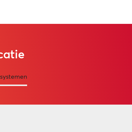
catie
systemen