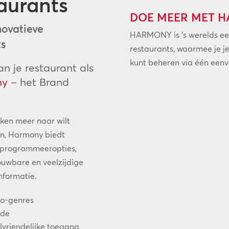
aurants
DOE MEER MET 
novatieve
HARMONY is ’s werelds ee
ts
restaurants, waarmee je je
kunt beheren via één eenvo
n je restaurant als
ny
– het Brand
ijken meer naar wilt
en, Harmony biedt
an programmeeropties,
uwbare en veelzijdige
nformatie.
ro-genres
nde
vriendelijke toegang