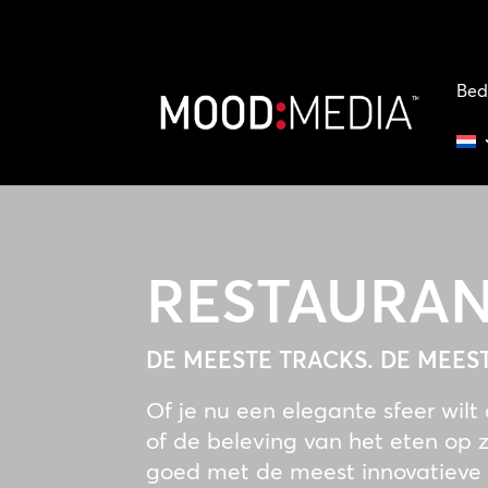
Bed
RESTAURA
DE MEESTE TRACKS. DE MEES
Of je nu een elegante sfeer wil
of de beleving van het eten op z
goed met de meest innovatieve 