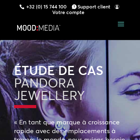
+32 (0) 15 744 100
Support client
Votre compte
ÉTUDE DE CAS
PANDORA
JEWELLERY
« En tant que marque à croissance
rapide avec des emplacements à
travers le monde, nous avions besoin