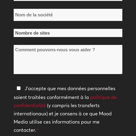
*
Nom
de
la
Nombre
société
de
*
Comment
sites
pouvons-
*
nous
vous
aider
Politique
J'accepte que mes données personnelles
?
de
soient traitées conformément à la
politique de
confidentialité
confidentialité
(y compris les transferts
internationaux) et je consens à ce que Mood
*
Media utilise ces informations pour me
contacter.
*