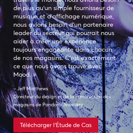
de plus qu’un simple fournisseur de
musique et d’affichage numérique,
nous avions besoin d’un partenaire
leader du secteur qui pourrait nous
aider à créer une expérience
toujours engageante dans chacun
de nos magasins. C’est exactement
ce que nous avons trouvé avec
Mood. »
– Jeff Matthews
Directeur du design et de la construction des
magasins de Pandora Jewellery
Télécharger l'Étude de Cas