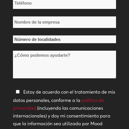
Teléfono
*
Nombre
de
la
Número
empresa
de
*
¿Cómo
localidades
podemos
*
ayudarte?
Política
Estoy de acuerdo con el tratamiento de mis
de
datos personales, conforme a la
política de
privacidad
privacidad
(incluyendo las comunicaciones
internacionales) y doy mi consentimiento para
*
que la información sea utilizada por Mood