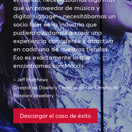
que un proveedor de música y
digital signage – necesitábamos un
socio líder en la industria que
pudiera ayudarnos a crear una
experiencia consistente y atractiva
en cada una de nuestras tiendas.
Eso es exactamente lo que
encontramos con Mood».
– Jeff Matthews
Director de Diseño y Construcción de Tiendas de
Pandora Jewellery
Descargar el caso de éxito