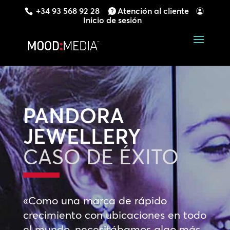
+34 93 568 92 28
Atención al cliente
Inicio de sesión
PANDORA
JEWELLERY
CASO DE ÉXITO
«Como una marca de rápido
crecimiento con ubicaciones en todo
el mundo, necesitábamos algo más