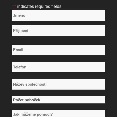
"
" indicates required fields
*
Název
*
Jméno
Příjmení
Email
*
Telefon
*
Název
společnosti
*
Počet
poboček
Jak
*