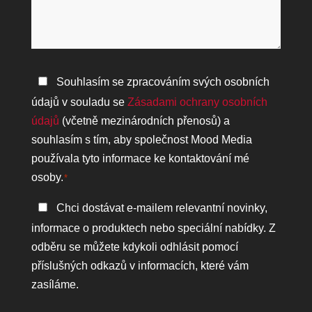
můžeme
pomoci?
Zásady
Souhlasím se zpracováním svých osobních
ochrany
údajů v souladu se
Zásadami ochrany osobních
osobních
údajů
(včetně mezinárodních přenosů) a
údajů
souhlasím s tím, aby společnost Mood Media
*
používala tyto informace ke kontaktování mé
osoby.
*
Zůstaňte
Chci dostávat e-mailem relevantní novinky,
v
informace o produktech nebo speciální nabídky. Z
kontaktu
odběru se můžete kdykoli odhlásit pomocí
příslušných odkazů v informacích, které vám
zasíláme.