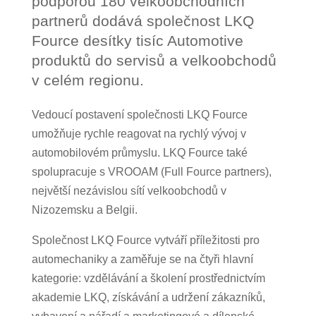
podporou 180 velkoobchodních
partnerů dodává společnost LKQ
Fource desítky tisíc Automotive
produktů do servisů a velkoobchodů
v celém regionu.
Vedoucí postavení společnosti LKQ Fource
umožňuje rychle reagovat na rychlý vývoj v
automobilovém průmyslu. LKQ Fource také
spolupracuje s VROOAM (Full Fource partners),
největší nezávislou sítí velkoobchodů v
Nizozemsku a Belgii.
Společnost LKQ Fource vytváří příležitosti pro
automechaniky a zaměřuje se na čtyři hlavní
kategorie: vzdělávání a školení prostřednictvím
akademie LKQ, získávání a udržení zákazníků,