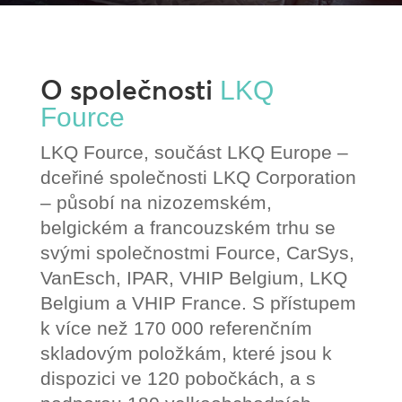
O společnosti
LKQ
Fource
LKQ Fource, součást LKQ Europe –
dceřiné společnosti LKQ Corporation
– působí na nizozemském,
belgickém a francouzském trhu se
svými společnostmi Fource, CarSys,
VanEsch, IPAR, VHIP Belgium, LKQ
Belgium a VHIP France. S přístupem
k více než 170 000 referenčním
skladovým položkám, které jsou k
dispozici ve 120 pobočkách, a s