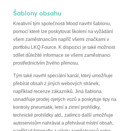
Šablony obsahu
Kreativní tým společnosti Mood navrhl šablonu,
pomocí které lze poskytovat školení na vyžádání
všem zaměstnancům napříč všemi značkami v
portfoliu LKQ Fource. K dispozici je také možnost
sdílet důležité informace se všemi zaměstnanci
prostřednictvím živého přenosu.
Tým také navrhl speciální kanál, který umožňuje
přebírat obsah z jiných webových stránek,
například recenze zákazníků. Jiná šablona
usnadňuje prodej ojetých vozů a poskytuje tipy na
kontroly pneumatik, letní a zimní prohlídky,
technické prohlídky atd., zatímco další umožňuje
autoservisům nahrávat a přehrávat místní obsah,
například fotografie z výletu zaměstnanců nebo