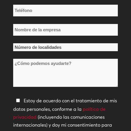
Teléfono
*
Nombre
de
la
Número
empresa
de
*
¿Cómo
localidades
podemos
*
ayudarte?
Política
Estoy de acuerdo con el tratamiento de mis
de
datos personales, conforme a la
política de
privacidad
privacidad
(incluyendo las comunicaciones
internacionales) y doy mi consentimiento para
*