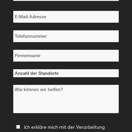
Nachname
E-
Mail-
Adresse
Telefonnummer
*
*
Firmenname
*
Anzahl
der
Wie
Standorte
können
*
wir
helfen?
Datenschutzerklärung
Ich erkläre mich mit der Verarbeitung