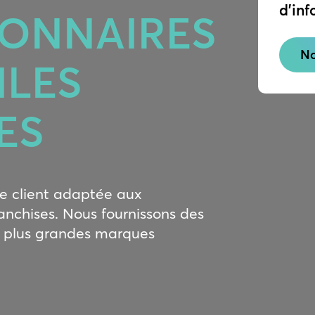
d’inf
ONNAIRES
No
LES
ES
e client adaptée aux
anchises. Nous fournissons des
x plus grandes marques