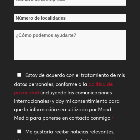
de
la
Número
empresa
de
*
¿Cómo
localidades
podemos
*
ayudarte?
Política
Estoy de acuerdo con el tratamiento de mis
de
datos personales, conforme a la
política de
privacidad
privacidad
(incluyendo las comunicaciones
internacionales) y doy mi consentimiento para
*
que la información sea utilizada por Mood
Media para ponerse en contacto conmigo.
*
Manténte
Me gustaría recibir noticias relevantes,
en