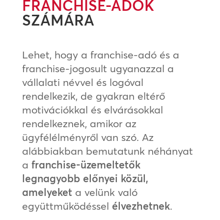
FRANCHISE-ADÓK
SZÁMÁRA
Lehet, hogy a franchise-adó és a
franchise-jogosult ugyanazzal a
vállalati névvel és logóval
rendelkezik, de gyakran eltérő
motivációkkal és elvárásokkal
rendelkeznek, amikor az
ügyfélélményről van szó. Az
alábbiakban bemutatunk néhányat
a
franchise-üzemeltetők
legnagyobb előnyei közül,
amelyeket
a velünk való
együttműködéssel
élvezhetnek
.