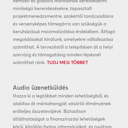
nemzeti és globális márkáknak kereskedelmi
minőségű berendezésekre, tapasztalt
projektmenedzsmentre, szakértői tanácsadásra
és versenyképes tömegárra van szükségük a
beruházásuk maximalizálása érdekében. Átfogó
megoldásokat kínálunk, amelyekre vállalkozása
számíthat. A tervezéstől a telepítésen át a helyi
szervizig és támogatásig minden lépésnél
számíthat ránk.
TUDJ MEG TÖBBET
Audio üzenetküldés
Hozza ki a legtöbbet minden lehetőségből, és
alakítsa át márkahangját vásárlói élményének
erőteljes összetevőjévé. Biztosítson
átláthatóságot a finanszírozási lehetőségek
körül, közöljön fontos információkat, és nyújtson