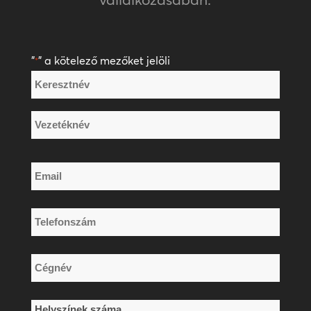
"
" a kötelező mezőket jelöli
*
Név
*
Keresztnév
Vezetéknév
Email
*
Telefonszám
*
Cégnév
*
Helyszínek