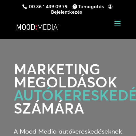
00 36 1 439 09 79
Támogatás
Bejelentkezés
MARKETING
MEGOLDÁSOK
AUTÓKERESKEDÉ
SZÁMÁRA
A Mood Media autókereskedéseknek