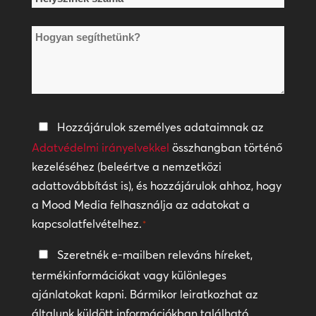
száma
Hogyan
*
segíthetünk?
Adatvédelmi
Hozzájárulok személyes adataimnak az
irányelvek
Adatvédelmi irányelvekkel
összhangban történő
kezeléséhez (beleértve a nemzetközi
*
adattovábbítást is), és hozzájárulok ahhoz, hogy
a Mood Media felhasználja az adatokat a
kapcsolatfelvételhez.
*
Tartsa
Szeretnék e-mailben releváns híreket,
a
termékinformációkat vagy különleges
kapcsolatot
ajánlatokat kapni. Bármikor leiratkozhat az
általunk küldött információkban található