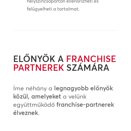
helyszíncsoporton ellenőrizheti és
felügyelheti a tartalmat.
ELŐNYÖK A
FRANCHISE
PARTNEREK
SZÁMÁRA
Íme néhány a
legnagyobb előnyök
közül, amelyeket
a velünk
együttműködő
franchise-partnerek
élveznek
.