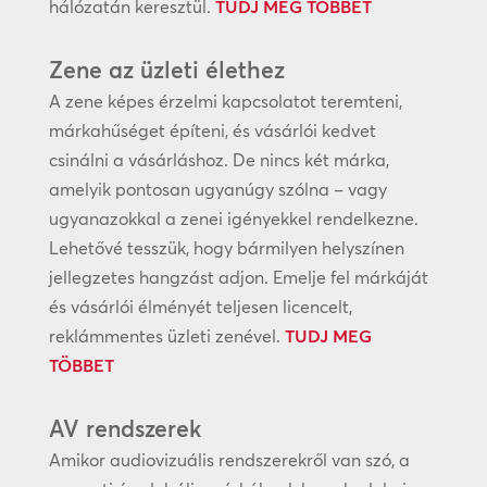
hálózatán keresztül.
TUDJ MEG TÖBBET
Zene az üzleti élethez
A zene képes érzelmi kapcsolatot teremteni,
márkahűséget építeni, és vásárlói kedvet
csinálni a vásárláshoz. De nincs két márka,
amelyik pontosan ugyanúgy szólna – vagy
ugyanazokkal a zenei igényekkel rendelkezne.
Lehetővé tesszük, hogy bármilyen helyszínen
jellegzetes hangzást adjon. Emelje fel márkáját
és vásárlói élményét teljesen licencelt,
reklámmentes üzleti zenével.
TUDJ MEG
TÖBBET
AV rendszerek
Amikor audiovizuális rendszerekről van szó, a