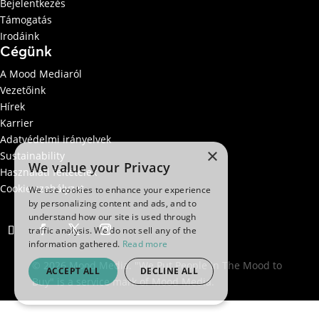
Bejelentkezés
Támogatás
Irodáink
Cégünk
A Mood Mediaról
Vezetőink
Hírek
Karrier
Adatvédelmi irányelvek
×
Sustainability
We value your Privacy
Használati feltételek
Cookie szabályzat
We use cookies to enhance your experience
by personalizing content and ads, and to
understand how our site is used through
traffic analysis. We do not sell any of the
information gathered.
Read more
© 2026 Mood Media. "We Put People In The Mood to
ACCEPT ALL
DECLINE ALL
Buy" is a service mark of Mood Media.