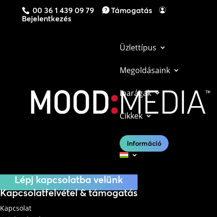
00 36 1 439 09 79
Támogatás
Bejelentkezés
Üzlettípus
Megoldásaink
Iparágak
Cikkek
Lépj kapcsolatba velünk még ma, hogy
megtudd, miben segíthetnek megoldásaink a
Információ
vállalkozásodban.
Lépj kapcsolatba velünk
Kapcsolatfelvétel & támogatás
Kapcsolat