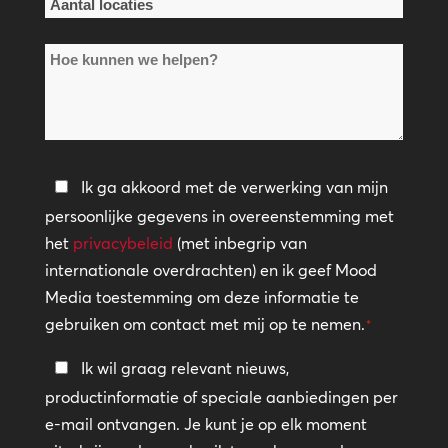
Aantal
locaties
Hoe
*
kunnen
we
helpen?
Privacybeleid
Ik ga akkoord met de verwerking van mijn
persoonlijke gegevens in overeenstemming met
*
het
privacybeleid
(met inbegrip van
internationale overdrachten) en ik geef Mood
Media toestemming om deze informatie te
gebruiken om contact met mij op te nemen.
*
Blijf
Ik wil graag relevant nieuws,
in
productinformatie of speciale aanbiedingen per
contact
e-mail ontvangen. Je kunt je op elk moment