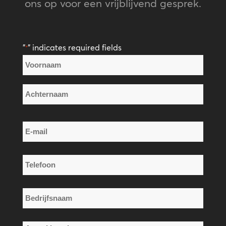
ons op voor een vrijblijvend gesprek.
"
" indicates required fields
*
Naam
*
Voornaam
Achternaam
E-
mail
*
Telefoon
*
Bedrijfsnaam
*