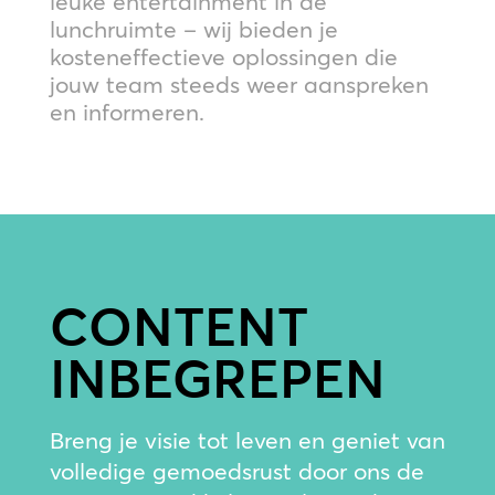
leuke entertainment in de
lunchruimte – wij bieden je
kosteneffectieve oplossingen die
jouw team steeds weer aanspreken
en informeren.
CONTENT
INBEGREPEN
Breng je visie tot leven en geniet van
volledige gemoedsrust door ons de