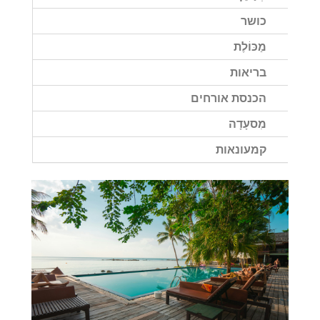
כושר
מַכּוֹלֶת
בריאות
הכנסת אורחים
מִסעָדָה
קמעונאות