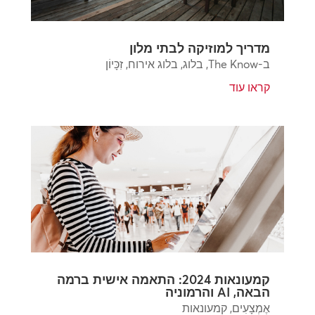
מדריך למוזיקה לבתי מלון
ב-The Know
,
בלוג
,
בלוג אירוח
,
זִכָּיוֹן
קראו עוד
קמעונאות 2024: התאמה אישית ברמה
הבאה, AI והרמוניה
אֶמְצָעִים
,
קמעונאות