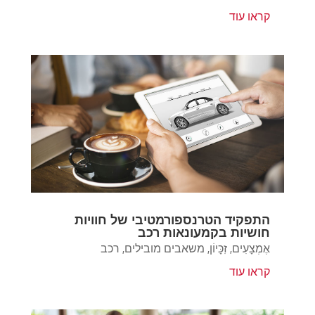
קראו עוד
התפקיד הטרנספורמטיבי של חוויות
חושיות בקמעונאות רכב
אֶמְצָעִים
,
זִכָּיוֹן
,
משאבים מובילים
,
רכב
קראו עוד