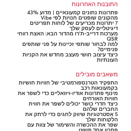
התובנות האחרונות
פתרונות נתונים קמעונאיים | מדוע 43%
מהקונים שופטים חנויות לפי Vibe
7 יתרונות מכריעים של לוחות תפריטים
דיגיטליים לעסק שלך
מערכות דרייב-ת'רו מהדור הבא: האצת רווחי
QSR
למה לבחור שותפי זכיינות על פני שותפים
פנימיים?
כיצד עיצוב חושי מעצב מחדש את הקניות
העונתיות
משאבים מובילים
התפקיד הטרנספורמטיבי של חוויות חושיות
בקמעונאות רכב
מינוף פתרונות אודיו-ויזואליים כדי לשפר את
חוויות האורחים
כיצד חדרי כושר יכולים לשפר את חווית
החברים שלהם
5 אסטרטגיות שיווק לחגים כדי לרתק את
הלקוחות שלך
שפר את ההכשרה והשימור של צוות עם
פתרון אחד פשוט