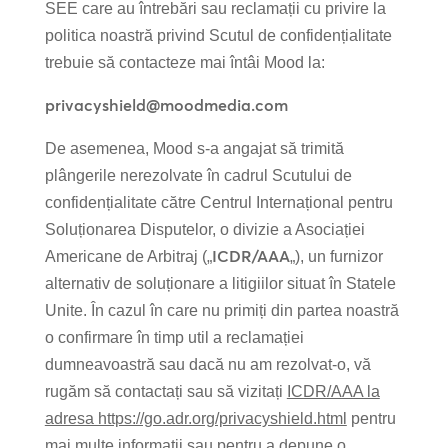
SEE care au întrebări sau reclamații cu privire la
politica noastră privind Scutul de confidențialitate
trebuie să contacteze mai întâi Mood la:
privacyshield@moodmedia.com
De asemenea, Mood s-a angajat să trimită
plângerile nerezolvate în cadrul Scutului de
confidențialitate către Centrul Internațional pentru
Soluționarea Disputelor, o divizie a Asociației
ICDR/AAA
Americane de Arbitraj („
„), un furnizor
alternativ de soluționare a litigiilor situat în Statele
Unite. În cazul în care nu primiți din partea noastră
o confirmare în timp util a reclamației
dumneavoastră sau dacă nu am rezolvat-o, vă
rugăm să contactați sau să vizitați
ICDR/AAA la
adresa https://go.adr.org/privacyshield.html
pentru
mai multe informații sau pentru a depune o