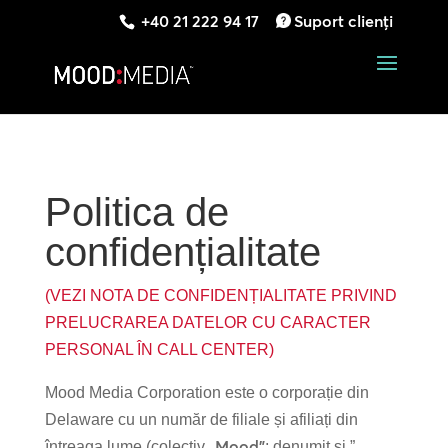
+40 21 222 94 17
Suport clienți
Politica de
confidențialitate
(VEZI NOTA DE CONFIDENȚIALITATE PRIVIND
PRELUCRAREA DATELOR CU CARACTER
PERSONAL ÎN CALL CENTER)
Mood Media Corporation este o corporație din
Delaware cu un număr de filiale și afiliați din
„Mood”
întreaga lume (colectiv,
; denumit și ”