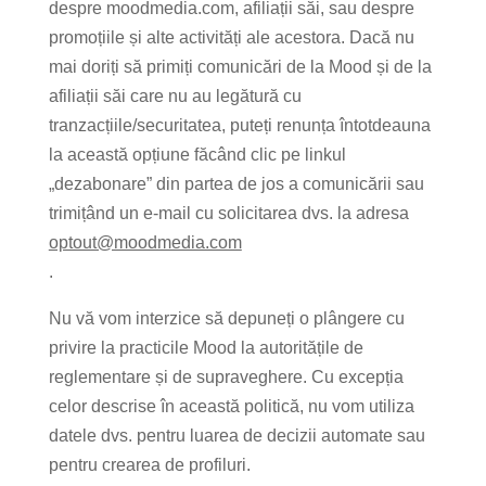
despre moodmedia.com, afiliații săi, sau despre
promoțiile și alte activități ale acestora. Dacă nu
mai doriți să primiți comunicări de la Mood și de la
afiliații săi care nu au legătură cu
tranzacțiile/securitatea, puteți renunța întotdeauna
la această opțiune făcând clic pe linkul
„dezabonare” din partea de jos a comunicării sau
trimițând un e-mail cu solicitarea dvs. la adresa
optout@moodmedia.com
.
Nu vă vom interzice să depuneți o plângere cu
privire la practicile Mood la autoritățile de
reglementare și de supraveghere. Cu excepția
celor descrise în această politică, nu vom utiliza
datele dvs. pentru luarea de decizii automate sau
pentru crearea de profiluri.