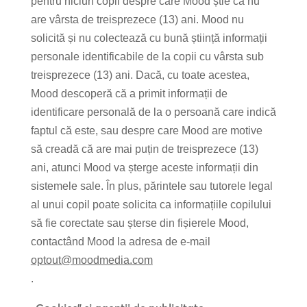
pentru niciun copil despre care Mood știe că nu
are vârsta de treisprezece (13) ani. Mood nu
solicită și nu colectează cu bună știință informații
personale identificabile de la copii cu vârsta sub
treisprezece (13) ani. Dacă, cu toate acestea,
Mood descoperă că a primit informații de
identificare personală de la o persoană care indică
faptul că este, sau despre care Mood are motive
să creadă că are mai puțin de treisprezece (13)
ani, atunci Mood va șterge aceste informații din
sistemele sale. În plus, părintele sau tutorele legal
al unui copil poate solicita ca informațiile copilului
să fie corectate sau șterse din fișierele Mood,
contactând Mood la adresa de e-mail
optout@moodmedia.com
.