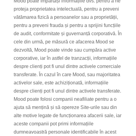
Mood poate împărtăși informațiile dvs. pentru a ne
proteja proprietatea intelectuală, pentru a preveni
vătămarea fizică a persoanelor sau a proprietății,
pentru a preveni frauda și pentru a sprijini funcțiile
de audit, conformitate și guvernanță corporativă. În
cele din urmă, pe măsură ce afacerea Mood se
dezvoltă, Mood poate vinde sau cumpăra active
corporative, iar în astfel de tranzacții, informațiile
despre clienți pot fi unul dintre activele comerciale
transferate. În cazul în care Mood, sau majoritatea
activelor sale, este achiziționată, informațiile
despre clienți pot fi unul dintre activele transferate.
Mood poate folosi companii neafiliate pentru a o
ajuta să mențină și să opereze Site-urile sau din
alte motive legate de funcționarea afacerii sale, iar
aceste companii pot primi informațiile
dumneavoastră personale identificabile în acest