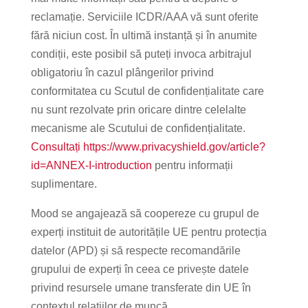
reclamație. Serviciile ICDR/AAA vă sunt oferite
fără niciun cost. În ultimă instanță și în anumite
condiții, este posibil să puteți invoca arbitrajul
obligatoriu în cazul plângerilor privind
conformitatea cu Scutul de confidențialitate care
nu sunt rezolvate prin oricare dintre celelalte
mecanisme ale Scutului de confidențialitate.
Consultați https://www.privacyshield.gov/article?
id=ANNEX-I-introduction
pentru informații
suplimentare.
Mood se angajează să coopereze cu grupul de
experți instituit de autoritățile UE pentru protecția
datelor (APD) și să respecte recomandările
grupului de experți în ceea ce privește datele
privind resursele umane transferate din UE în
contextul relațiilor de muncă.