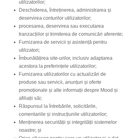
utilizatorilor;
Deschiderea, întreținerea, administrarea și
deservirea conturilor utilizatorilor;
procesarea, deservirea sau executarea
tranzacțiilor și trimiterea de comunicări aferente;
Furnizarea de servicii și asistență pentru
utilizatori;
Îmbunătățirea site-urilor, inclusiv adaptarea
acestora la preferințele utilizatorilor;
Furnizarea utilizatorilor cu actualizări de
produse sau servicii, anunțuri și oferte
promoționale și alte informații despre Mood și
afiliații săi;
Răspunsul la întrebările, solicitările,
comentariile și instrucțiunile utilizatorilor;
Menținerea securității și integrității sistemelor
noastre; și