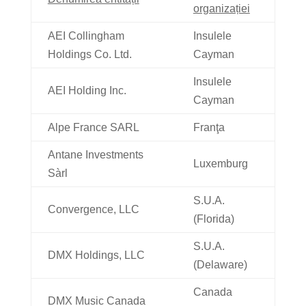
organizației
AEI Collingham
Insulele
Holdings Co. Ltd.
Cayman
Insulele
AEI Holding Inc.
Cayman
Alpe France SARL
Franţa
Antane Investments
Luxemburg
Sàrl
S.U.A.
Convergence, LLC
(Florida)
S.U.A.
DMX Holdings, LLC
(Delaware)
Canada
DMX Music Canada