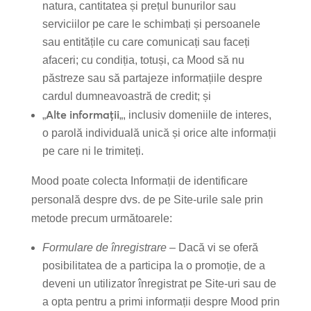
natura, cantitatea și prețul bunurilor sau
serviciilor pe care le schimbați și persoanele
sau entitățile cu care comunicați sau faceți
afaceri; cu condiția, totuși, ca Mood să nu
păstreze sau să partajeze informațiile despre
cardul dumneavoastră de credit; și
Alte informații
„
„, inclusiv domeniile de interes,
o parolă individuală unică și orice alte informații
pe care ni le trimiteți.
Mood poate colecta Informații de identificare
personală despre dvs. de pe Site-urile sale prin
metode precum următoarele:
Formulare de înregistrare –
Dacă vi se oferă
posibilitatea de a participa la o promoție, de a
deveni un utilizator înregistrat pe Site-uri sau de
a opta pentru a primi informații despre Mood prin