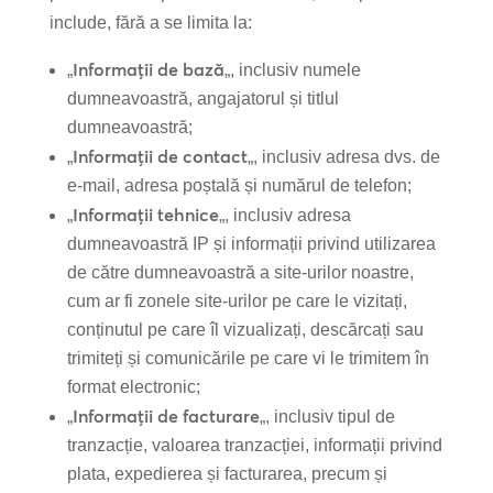
include, fără a se limita la:
Informații de bază
„
„, inclusiv numele
dumneavoastră, angajatorul și titlul
dumneavoastră;
Informații de contact
„
„, inclusiv adresa dvs. de
e-mail, adresa poștală și numărul de telefon;
Informații tehnice
„
„, inclusiv adresa
dumneavoastră IP și informații privind utilizarea
de către dumneavoastră a site-urilor noastre,
cum ar fi zonele site-urilor pe care le vizitați,
conținutul pe care îl vizualizați, descărcați sau
trimiteți și comunicările pe care vi le trimitem în
format electronic;
Informații de facturare
„
„, inclusiv tipul de
tranzacție, valoarea tranzacției, informații privind
plata, expedierea și facturarea, precum și