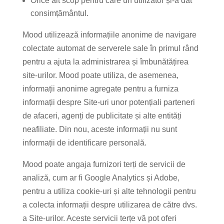
Orice alt scop pentru care un utilizator și-a dat
consimțământul.
Mood utilizează informațiile anonime de navigare
colectate automat de serverele sale în primul rând
pentru a ajuta la administrarea și îmbunătățirea
site-urilor. Mood poate utiliza, de asemenea,
informații anonime agregate pentru a furniza
informații despre Site-uri unor potențiali parteneri
de afaceri, agenți de publicitate și alte entități
neafiliate. Din nou, aceste informații nu sunt
informații de identificare personală.
Mood poate angaja furnizori terți de servicii de
analiză, cum ar fi Google Analytics și Adobe,
pentru a utiliza cookie-uri și alte tehnologii pentru
a colecta informații despre utilizarea de către dvs.
a Site-urilor. Aceste servicii terțe vă pot oferi