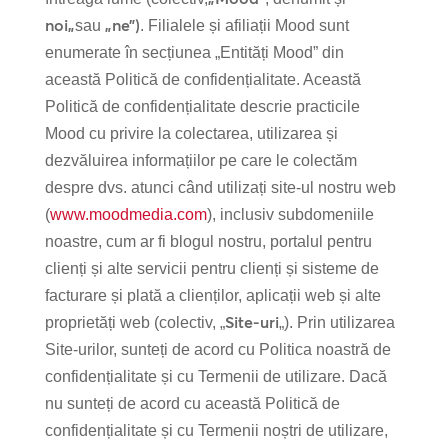
noi
„
„ne”)
sau
. Filialele și afiliații Mood sunt
enumerate în secțiunea „Entități Mood” din
această Politică de confidențialitate. Această
Politică de confidențialitate descrie practicile
Mood cu privire la colectarea, utilizarea și
dezvăluirea informațiilor pe care le colectăm
despre dvs. atunci când utilizați site-ul nostru web
(
www.moodmedia.com
), inclusiv subdomeniile
noastre, cum ar fi blogul nostru, portalul pentru
clienți și alte servicii pentru clienți și sisteme de
facturare și plată a clienților, aplicații web și alte
Site-uri
proprietăți web (colectiv, „
„). Prin utilizarea
Site-urilor, sunteți de acord cu Politica noastră de
confidențialitate și cu Termenii de utilizare. Dacă
nu sunteți de acord cu această Politică de
confidențialitate și cu Termenii noștri de utilizare,