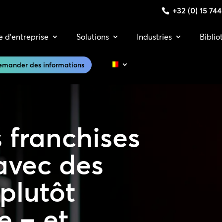
+32 (0) 15 74
e d’entreprise
Solutions
Industries
Bibli
emander des informations
 franchises
 avec des
 plutôt
e – et