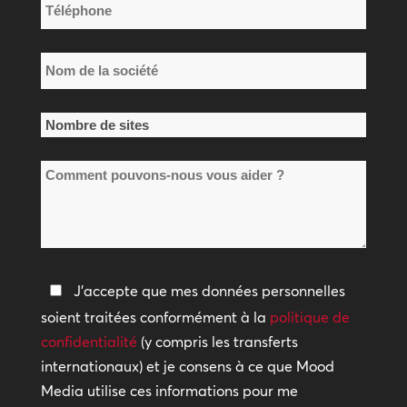
Téléphone
*
Nom
de
la
Nombre
société
de
*
Comment
sites
pouvons-
*
nous
vous
aider
Politique
J'accepte que mes données personnelles
?
de
soient traitées conformément à la
politique de
confidentialité
confidentialité
(y compris les transferts
internationaux) et je consens à ce que Mood
*
Media utilise ces informations pour me