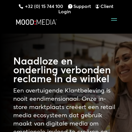
+32 (0) 15 744 100
Support
Client
Login
Naadloze en
onderling verbonden
reclame in de winkel
Een overtuigende Klantbeleving is
nooit eendimensionaal. Onze in-
store marktplaats creëert een retail
media ecosysteem dat gebruik
maakt van digitale media om
emotionele invloed te creëren en