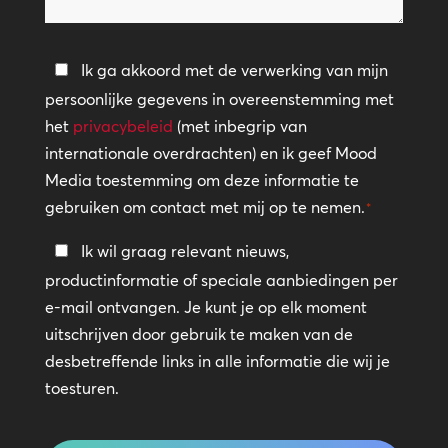
helpen?
Privacybeleid
Ik ga akkoord met de verwerking van mijn
persoonlijke gegevens in overeenstemming met
*
het
privacybeleid
(met inbegrip van
internationale overdrachten) en ik geef Mood
Media toestemming om deze informatie te
gebruiken om contact met mij op te nemen.
*
Blijf
Ik wil graag relevant nieuws,
in
productinformatie of speciale aanbiedingen per
contact
e-mail ontvangen. Je kunt je op elk moment
uitschrijven door gebruik te maken van de
desbetreffende links in alle informatie die wij je
toesturen.
CAPTCHA