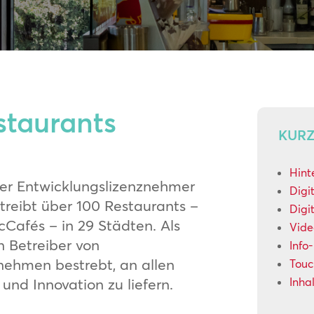
staurants
KUR
Hint
er Entwicklungslizenznehmer
Digi
treibt über 100 Restaurants –
Digi
cCafés – in 29 Städten. Als
Vide
n Betreiber von
Info
rnehmen bestrebt, an allen
Touc
und Innovation zu liefern.
Inha