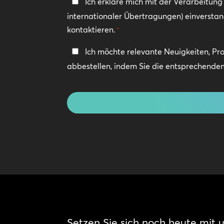
Datenschutzerklärung
Ich erkläre mich mit der Verarbeitun
internationaler Übertragungen) einversta
*
kontaktieren.
*
In
Ich möchte relevante Neuigkeiten, Pr
Kontakt
abbestellen, indem Sie die entsprechenden 
bleiben
CAPTCHA
Setzen Sie sich noch heute mit u