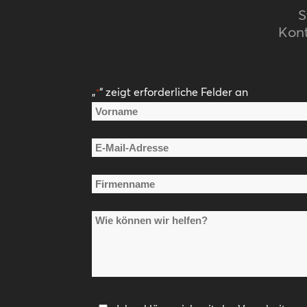
S
Kont
„
“ zeigt erforderliche Felder an
*
Name
*
Vorname
E-
Mail-
Firmenname
Adresse
*
*
Wie
können
wir
helfen?