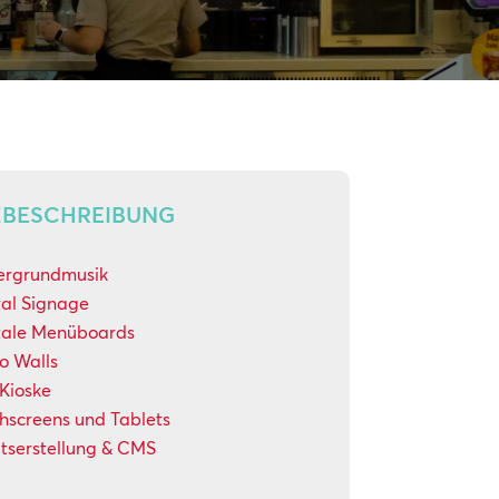
ZBESCHREIBUNG
ergrundmusik
tal Signage
tale Menüboards
o Walls
-Kioske
hscreens und Tablets
ltserstellung & CMS