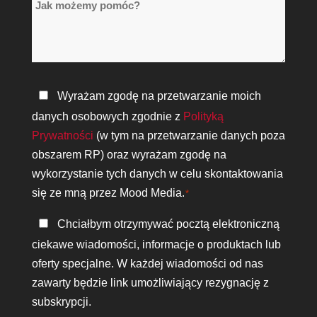
Jak
*
możemy
pomóc?
Polityka
Wyrażam zgodę na przetwarzanie moich
prywatności
danych osobowych zgodnie z
Polityką
*
Prywatności
(w tym na przetwarzanie danych poza
obszarem RP) oraz wyrażam zgodę na
wykorzystanie tych danych w celu skontaktowania
się ze mną przez Mood Media.
*
Bądź
Chciałbym otrzymywać pocztą elektroniczną
w
ciekawe wiadomości, informacje o produktach lub
kontakcie
oferty specjalne. W każdej wiadomości od nas
zawarty będzie link umożliwiający rezygnację z
subskrypcji.