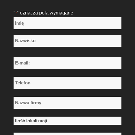
"
" oznacza pola wymagane
*
Nazwa
*
Imię
Nazwisko
E-
mail:
*
Telefon
*
Nazwa
firmy
*
Ilość
lokalizacji