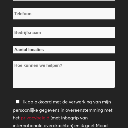
mail
*
Telefoon
*
Bedrijfsnaam
*
Aantal
locaties
Hoe
*
kunnen
we
helpen?
Privacybeleid
Ik ga akkoord met de verwerking van mijn
persoonlijke gegevens in overeenstemming met
*
het
privacybeleid
(met inbegrip van
internationale overdrachten) en ik geef Mood