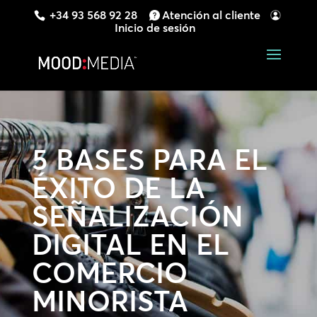
+34 93 568 92 28
Atención al cliente
Inicio de sesión
5 BASES PARA EL
ÉXITO DE LA
SEÑALIZACIÓN
DIGITAL EN EL
COMERCIO
MINORISTA