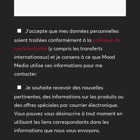
nous
vous
aider
Politique
J'accepte que mes données personnelles
?
de
soient traitées conformément à la
politique de
confidentialité
confidentialité
(y compris les transferts
internationaux) et je consens à ce que Mood
*
Media utilise ces informations pour me
contacter.
*
Restez
Je souhaite recevoir des nouvelles
en
pertinentes, des informations sur les produits ou
contact
des offres spéciales par courrier électronique.
Vous pouvez vous désinscrire à tout moment en
utilisant les liens correspondants dans les
informations que nous vous envoyons.