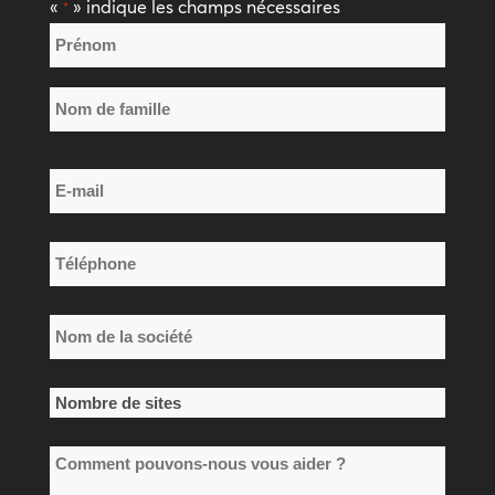
«
» indique les champs nécessaires
*
Nom
*
Prénom
Nom
E-
de
mail
famille
*
Téléphone
*
Nom
de
la
Nombre
société
de
*
Comment
sites
pouvons-
*