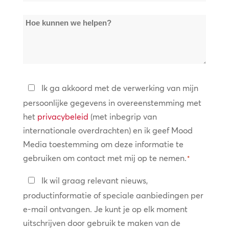
locaties
Hoe
*
kunnen
we
helpen?
Privacybeleid
Ik ga akkoord met de verwerking van mijn
persoonlijke gegevens in overeenstemming met
*
het
privacybeleid
(met inbegrip van
internationale overdrachten) en ik geef Mood
Media toestemming om deze informatie te
gebruiken om contact met mij op te nemen.
*
Blijf
Ik wil graag relevant nieuws,
in
productinformatie of speciale aanbiedingen per
contact
e-mail ontvangen. Je kunt je op elk moment
uitschrijven door gebruik te maken van de