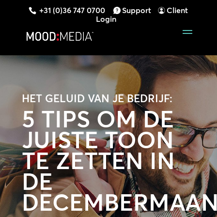
+31 (0)36 747 0700
Support
Client
Login
HET GELUID VAN JE BEDRIJF:
5 TIPS OM DE
JUISTE TOON
TE ZETTEN IN
DE
DECEMBERMAA