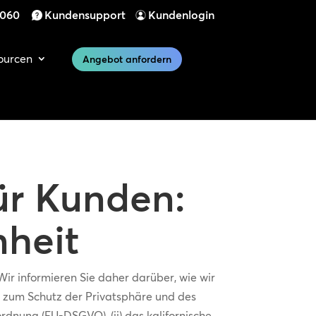
 060
Kundensupport
Kundenlogin
ourcen
Angebot anfordern
ür Kunden:
heit
ir informieren Sie daher darüber, wie wir
zum Schutz der Privatsphäre und des
dnung (EU-DSGVO), (ii) das kalifornische