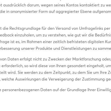
ttet ausdrücklich darum, wegen seines Kontos kontaktiert zu w
, die in anonymisierter Form auf aggregierter Ebene aufgenom
ldet die Rechtsgrundlage für den Versand von Umfragelinks p
Feedback einzuholen, um zu verstehen, wie gut wir die Bedürf
rage ist es, im Rahmen einer zeitlich befristeten digitalen 
rbesserung unserer Produkte und Dienstleistungen zu samme
on Daten erfolgt nicht zu Zwecken der Marktforschung oder/u
rforderlich, so wird diese von Ihnen gesondert eingeholt, um si
teilt wird. Sie werden zu dem Zeitpunkt, zu dem Sie um Ihre
h, welche Auswirkungen die Verweigerung der Zustimmung ge
hre personenbezogenen Daten auf der Grundlage Ihrer Einwill