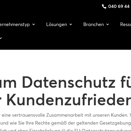
040 69 44
ernehmenstyp
Lösungen
Branchen
Ress
um Datenschutz f
 Kundenzufrieden
ür eine vertrauensvolle Zusammenarbeit mit unseren Kunden. W
nd wie Sie Ihre Rechte gemäß der geltenden Gesetzgebung 
ich und ohne Einschränkung (i) die EU-Datenschutzgrundveror