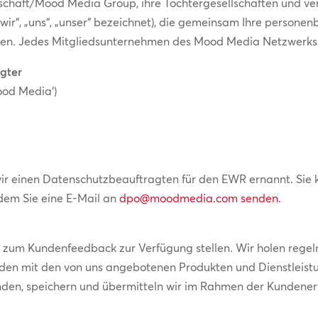
chaft/Mood Media Group, ihre Tochtergesellschaften und v
, „wir“, „uns“, „unser“ bezeichnet), die gemeinsam Ihre pers
en. Jedes Mitgliedsunternehmen des Mood Media Netzwerks is
gter
od Media‘)
wir einen Datenschutzbeauftragten für den EWR ernannt. Si
dem Sie eine E-Mail an
dpo@moodmedia.com
senden.
en zum Kundenfeedback zur Verfügung stellen. Wir holen reg
nden mit den von uns angebotenen Produkten und Dienstleistu
nden, speichern und übermitteln wir im Rahmen der Kundene