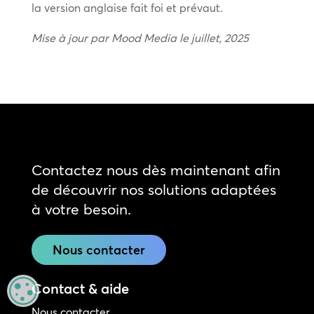
la version anglaise fait foi et prévaut.
Mise à jour par Mood Media le juillet, 2025
Contactez nous dès maintenant afin
de découvrir nos solutions adaptées
à votre besoin.
Nous contacter
Contact & aide
MANAGE PRIVACY
Nous contacter