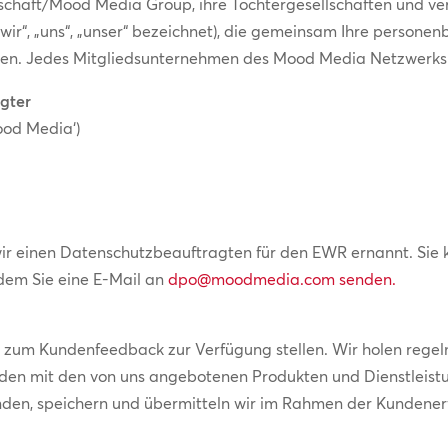
chaft/Mood Media Group, ihre Tochtergesellschaften und v
, „wir“, „uns“, „unser“ bezeichnet), die gemeinsam Ihre pers
en. Jedes Mitgliedsunternehmen des Mood Media Netzwerks is
gter
od Media‘)
wir einen Datenschutzbeauftragten für den EWR ernannt. Si
dem Sie eine E-Mail an
dpo@moodmedia.com
senden.
en zum Kundenfeedback zur Verfügung stellen. Wir holen reg
nden mit den von uns angebotenen Produkten und Dienstleistu
nden, speichern und übermitteln wir im Rahmen der Kundene