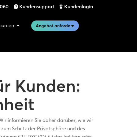
 060
Kundensupport
Kundenlogin
ourcen
Angebot anfordern
ür Kunden:
heit
ir informieren Sie daher darüber, wie wir
zum Schutz der Privatsphäre und des
dnung (EU-DSGVO), (ii) das kalifornische