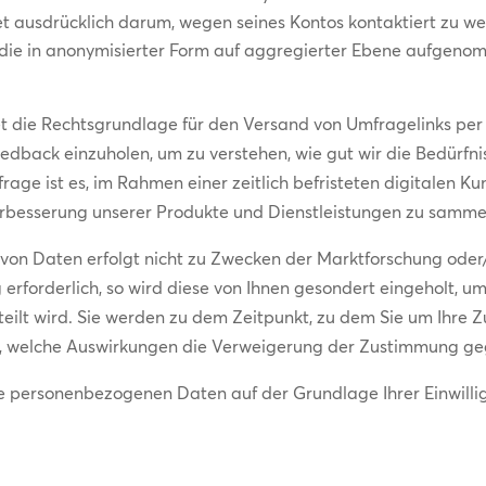
ttet ausdrücklich darum, wegen seines Kontos kontaktiert zu w
, die in anonymisierter Form auf aggregierter Ebene aufgenom
ldet die Rechtsgrundlage für den Versand von Umfragelinks p
Feedback einzuholen, um zu verstehen, wie gut wir die Bedürf
rage ist es, im Rahmen einer zeitlich befristeten digitalen 
rbesserung unserer Produkte und Dienstleistungen zu samme
on Daten erfolgt nicht zu Zwecken der Marktforschung oder/u
rforderlich, so wird diese von Ihnen gesondert eingeholt, um si
teilt wird. Sie werden zu dem Zeitpunkt, zu dem Sie um Ihre
h, welche Auswirkungen die Verweigerung der Zustimmung ge
hre personenbezogenen Daten auf der Grundlage Ihrer Einwill