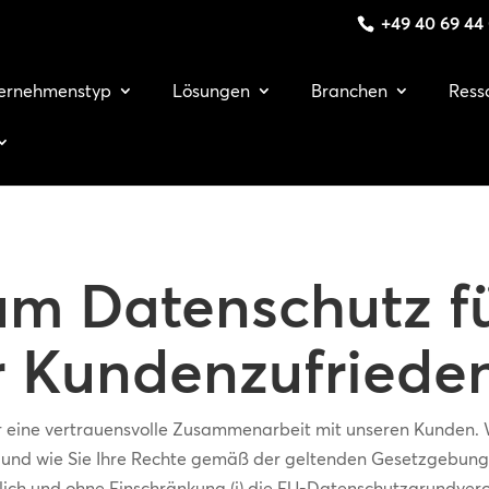
+49 40 69 44
ernehmenstyp
Lösungen
Branchen
Ress
um Datenschutz f
 Kundenzufrieden
ür eine vertrauensvolle Zusammenarbeit mit unseren Kunden. W
nd wie Sie Ihre Rechte gemäß der geltenden Gesetzgebung 
ich und ohne Einschränkung (i) die EU-Datenschutzgrundveror